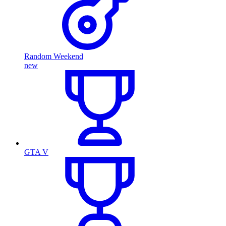
Random Weekend
new
GTA V