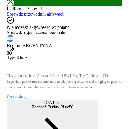
Platforma
:
Xbox Live
Sprawdź przewodnik aktywacji
Nie możesz aktywować w:
poland
Sprawdź ograniczenia regionalne
Region
:
ARGENTYNA
Typ
:
Klucz
This product includes:Assassin's Creed 4 Black Flag:The Caribbean, 1715.
Legendary pirates rule the land and sea, plundering fortunes and bringing empires to
their knees. Among these outlaws is Edward Kenway, a fearless ...
Czytaj więcej
G2A Plus
Zdobądź Punkty Plus:
56