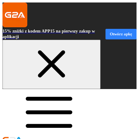
15% zniżki z kodem APP15 na pierwszy zakup w
Otwórz apkę
aplikacji