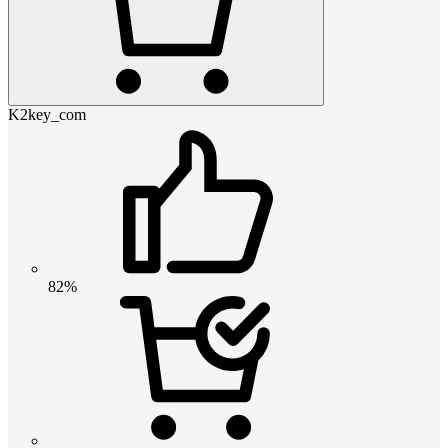
K2key_com
82%