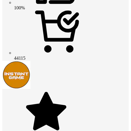
100%
44115