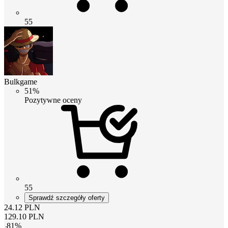
55
Bulkgame
51%
Pozytywne oceny
55
Sprawdź szczegóły oferty
24.12
PLN
129.10
PLN
-
81
%