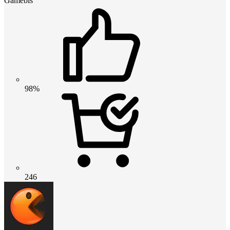
Gamebis
98%
246