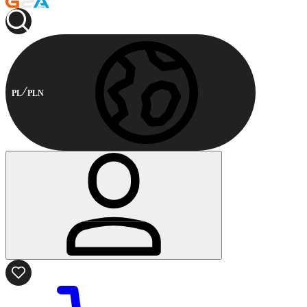
PL
PLN