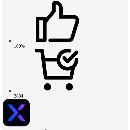
100%
2884