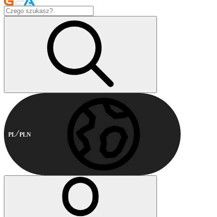
PL
PLN