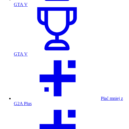
GTA V
GTA V
Płać mniej z
G2A Plus