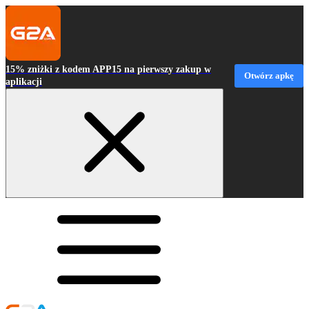
15% zniżki z kodem APP15 na pierwszy zakup w
Otwórz apkę
aplikacji