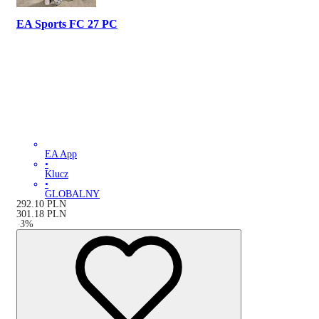
EA Sports FC 27 PC
EA App
•
Klucz
•
GLOBALNY
292.10
PLN
301.18
PLN
-
3
%