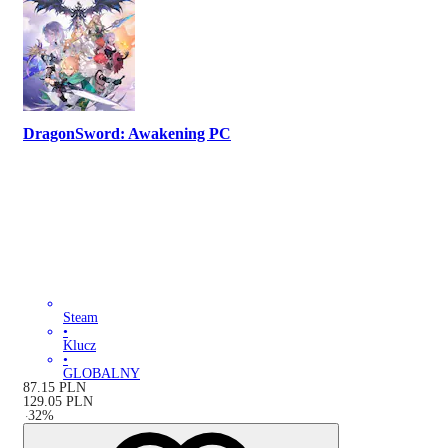
DragonSword: Awakening PC
Steam
•
Klucz
•
GLOBALNY
87.15
PLN
129.05
PLN
-
32
%