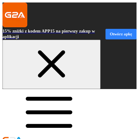
15% zniżki z kodem APP15 na pierwszy zakup w
Otwórz apkę
aplikacji