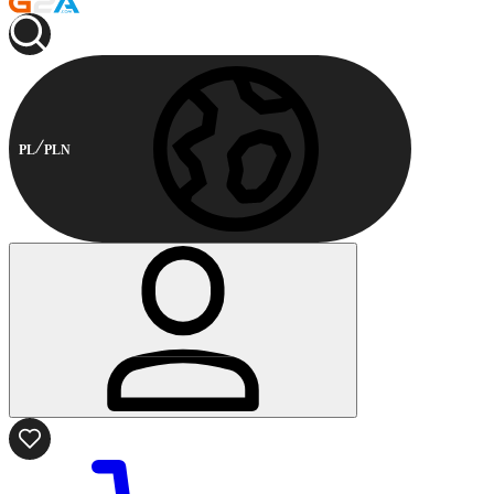
PL
PLN