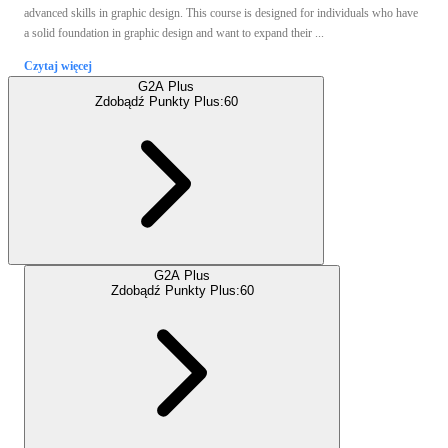
advanced skills in graphic design. This course is designed for individuals who have
a solid foundation in graphic design and want to expand their ...
Czytaj więcej
G2A Plus
Zdobądź Punkty Plus:
60
G2A Plus
Zdobądź Punkty Plus:
60