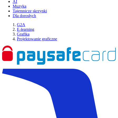
AI
Muzyka
Tajemnicze skrzynki
Dla dorosłych
G2A
E-learning
Grafika
Projektowanie graficzne