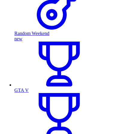
Random Weekend
new
GTA V