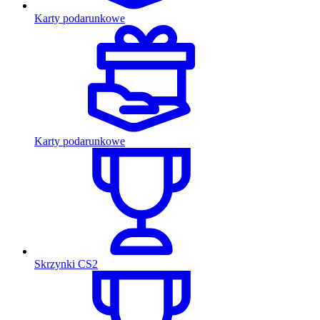
Karty podarunkowe
Karty podarunkowe
Skrzynki CS2