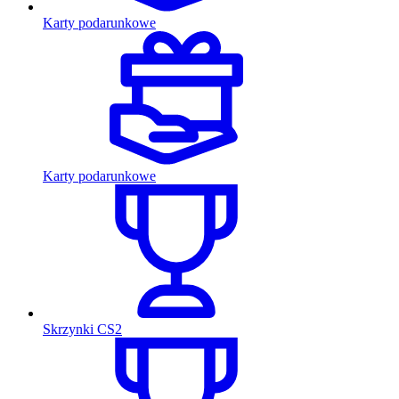
Karty podarunkowe
Karty podarunkowe
Skrzynki CS2