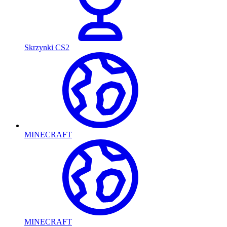
Skrzynki CS2
MINECRAFT
MINECRAFT