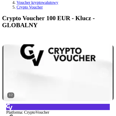
Voucher kryptowalutowy
Crypto Voucher
Crypto Voucher 100 EUR - Klucz -
GLOBALNY
1
/
2
Platforma
:
CryptoVoucher