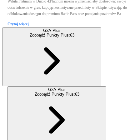
Waluta Platinum w Diablo 4:Platinum można wymieniać, aby dostosować swoje
doświadczenie w grze, kupując kosmetyczne przedmioty w Sklepie, używając do
odblokowania dostępu do premium Battle Pass oraz pomijania poziomów Ba ...
Czytaj więcej
G2A Plus
Zdobądź Punkty Plus:
63
G2A Plus
Zdobądź Punkty Plus:
63