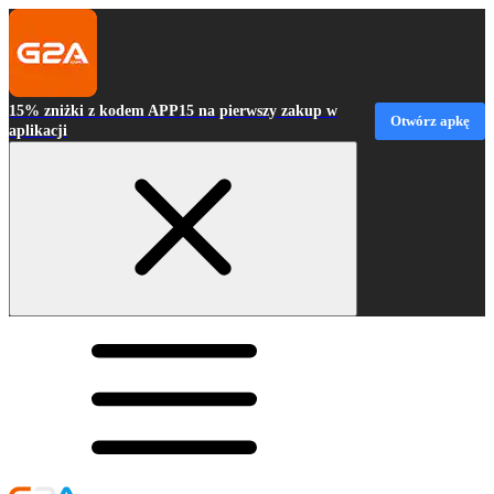
15% zniżki z kodem APP15 na pierwszy zakup w
Otwórz apkę
aplikacji