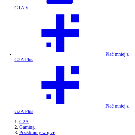
GTA V
Płać mniej z
G2A Plus
Płać mniej z
G2A Plus
G2A
Gaming
Przedmioty w grze