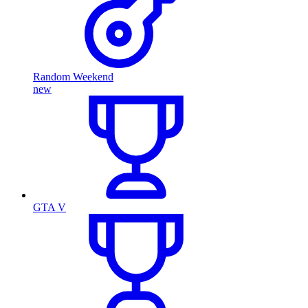
Random Weekend
new
GTA V