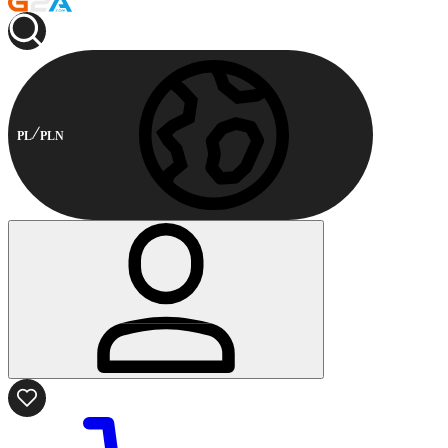
PL
PLN