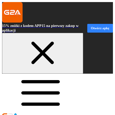
15% zniżki z kodem APP15 na pierwszy zakup w
Otwórz apkę
aplikacji