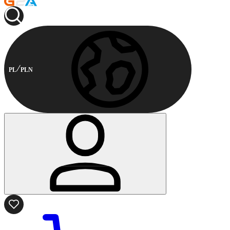
PL
PLN