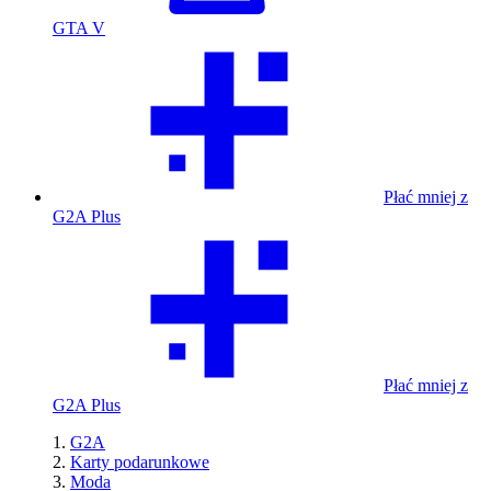
GTA V
Płać mniej z
G2A Plus
Płać mniej z
G2A Plus
G2A
Karty podarunkowe
Moda