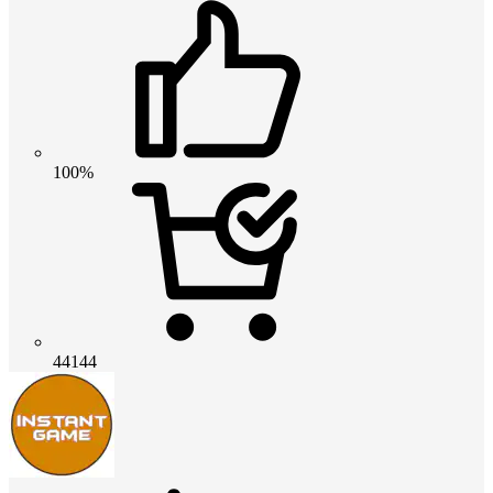
100%
44144