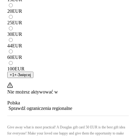
20
EUR
25
EUR
30
EUR
44
EUR
60
EUR
100
EUR
+
1
+
-3
więcej
Nie możesz aktywować w
Polska
Sprawdź ograniczenia regionalne
Give away what is most practical! A Douglas gift card 50 EUR is the best gift idea
for everyone! Make your loved one happy and give them the opportunity to make