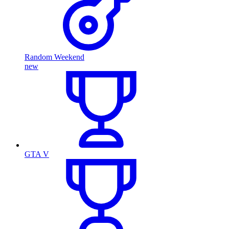
Random Weekend
new
GTA V