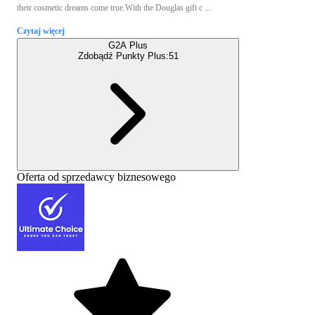
their cosmetic dreams come true.With the Douglas gift c ...
Czytaj więcej
G2A Plus
Zdobądź Punkty Plus:
51
Oferta od sprzedawcy biznesowego