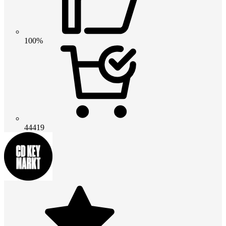
100%
44419