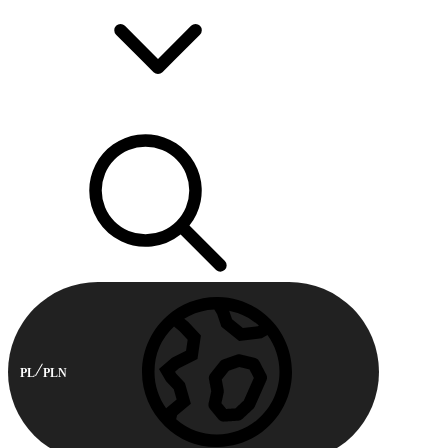
PL
PLN