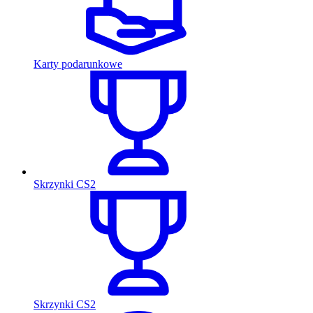
Karty podarunkowe
Skrzynki CS2
Skrzynki CS2