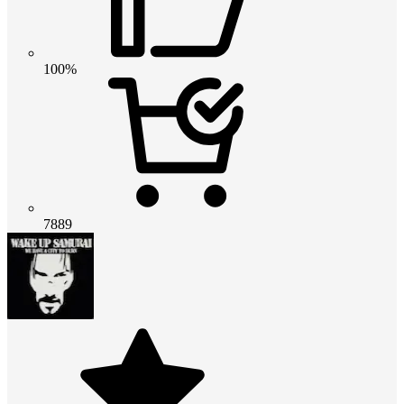
100%
7889