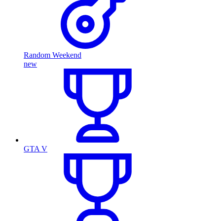
Random Weekend
new
GTA V