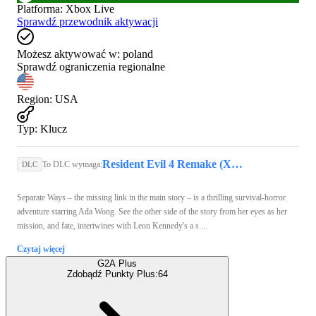
Platforma
:
Xbox Live
Sprawdź przewodnik aktywacji
Możesz aktywować w:
poland
Sprawdź ograniczenia regionalne
Region
:
USA
Typ
:
Klucz
Resident Evil 4 Remake (Xbox Series X/S) - Xbox Live Key - UNITED STATES
To DLC wymaga:
DLC
Separate Ways – the missing link in the main story – is a thrilling survival-horror
adventure starring Ada Wong. See the other side of the story from her eyes as her
mission, and fate, intertwines with Leon Kennedy's a s ...
Czytaj więcej
G2A Plus
Zdobądź Punkty Plus:
64