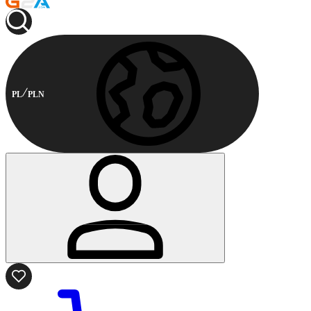
PL
PLN