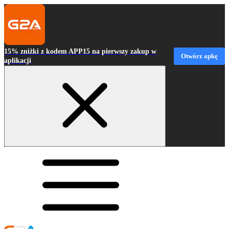
15% zniżki z kodem APP15 na pierwszy zakup w
Otwórz apkę
aplikacji