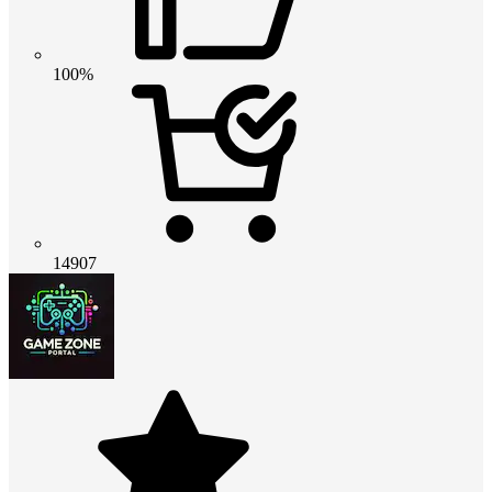
100%
14907