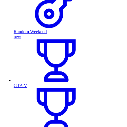
Random Weekend
new
GTA V