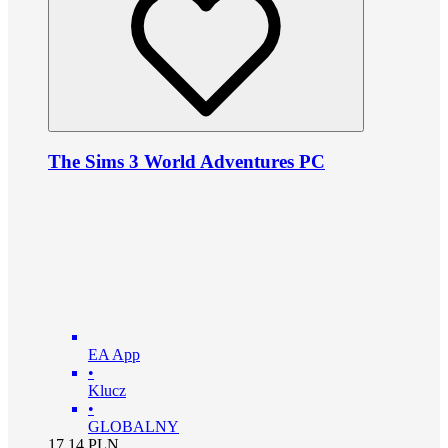
The Sims 3 World Adventures PC
EA App
•
Klucz
•
GLOBALNY
17.14
PLN