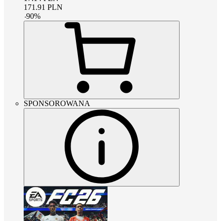
171.91
PLN
-
90
%
SPONSOROWANA