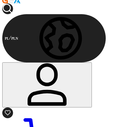
PL
PLN