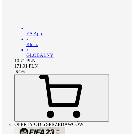
EA App
•
Klucz
•
GLOBALNY
10.71
PLN
171.91
PLN
-
94
%
OFERTY OD 6 SPRZEDAWCÓW