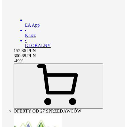
EA App
•
Klucz
•
GLOBALNY
152.86
PLN
300.88
PLN
-
49
%
OFERTY OD 27 SPRZEDAWCÓW