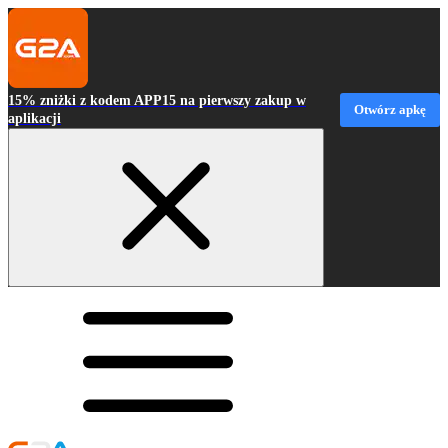
15% zniżki z kodem APP15 na pierwszy zakup w
Otwórz apkę
aplikacji