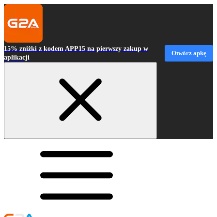
15% zniżki z kodem APP15 na pierwszy zakup w
Otwórz apkę
aplikacji