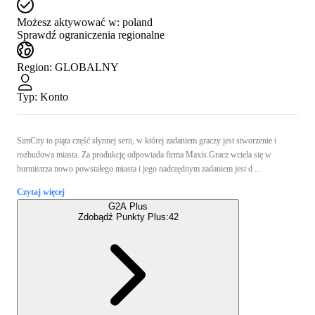
Możesz aktywować w:
poland
Sprawdź ograniczenia regionalne
Region
:
GLOBALNY
Typ
:
Konto
SimCity to piąta część słynnej serii, w której zadaniem graczy jest stworzenie i
rozbudowa miasta. Za produkcję odpowiada firma Maxis.Gracz wciela się w
burmistrza nowo powstałego miasta i jego nadrzędnym zadaniem jest d ...
Czytaj więcej
G2A Plus
Zdobądź Punkty Plus:
42