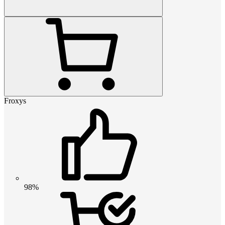
Froxys
98%