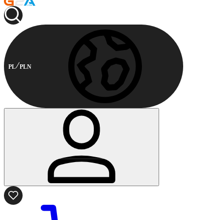
PL
PLN