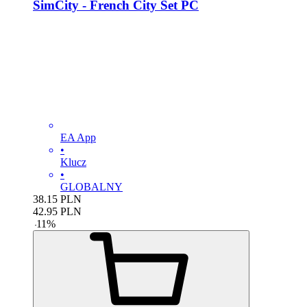
SimCity - French City Set PC
EA App
•
Klucz
•
GLOBALNY
38.15
PLN
42.95
PLN
-
11
%