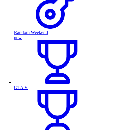
Random Weekend
new
GTA V