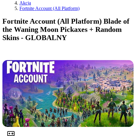
Akcja
Fortnite Account (All Platform)
Fortnite Account (All Platform) Blade of
the Waning Moon Pickaxes + Random
Skins - GLOBALNY
1
/
1