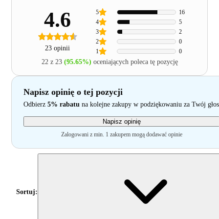
4.6
5
16
4
5
3
2
2
0
23 opinii
1
0
22 z 23
(95.65%)
oceniających poleca tę pozycję
Napisz opinię o tej pozycji
Odbierz
5% rabatu
na kolejne zakupy w podziękowaniu za Twój głos
Napisz opinię
Zalogowani z min. 1 zakupem mogą dodawać opinie
Sortuj: