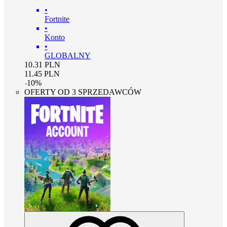
•
Fortnite
•
Konto
•
GLOBALNY
10.31
PLN
11.45
PLN
-
10
%
OFERTY OD 3 SPRZEDAWCÓW