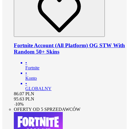
Fortnite Account (All Platform) OG STW With
Random 50+ Skins
•
Fortnite
•
Konto
•
GLOBALNY
86.07
PLN
95.63
PLN
-
10
%
OFERTY OD 5 SPRZEDAWCÓW