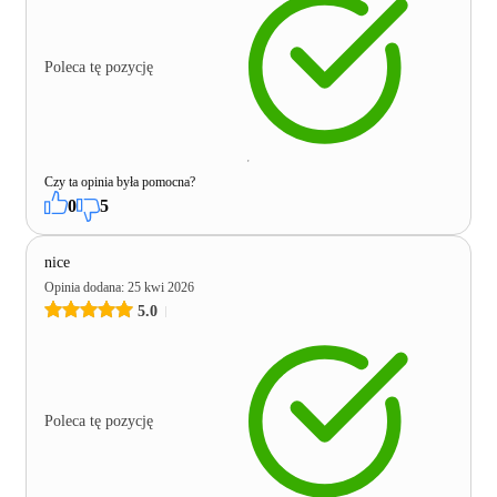
Poleca tę pozycję
Czy ta opinia była pomocna?
0
5
nice
Opinia dodana
:
25 kwi 2026
5.0
Poleca tę pozycję