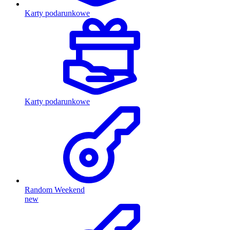
Karty podarunkowe
Karty podarunkowe
Random Weekend
new