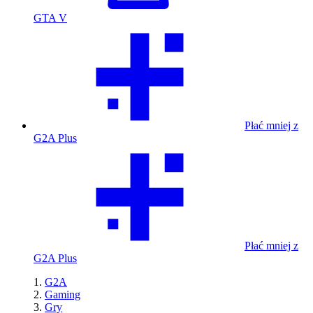
GTA V
Płać mniej z
G2A Plus
Płać mniej z
G2A Plus
G2A
Gaming
Gry