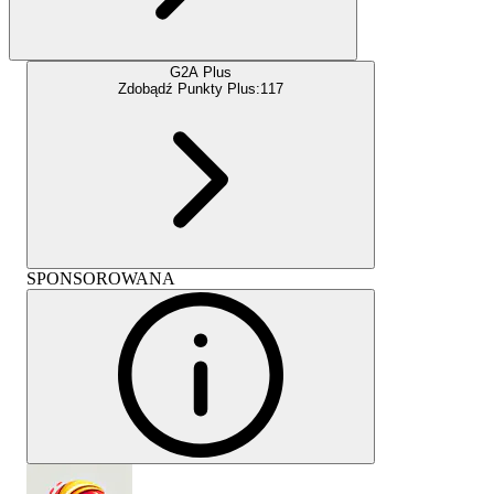
G2A Plus
Zdobądź Punkty Plus:
117
SPONSOROWANA