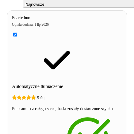
Najnowsze
Foarte bun
Opinia dodana
:
1 lip 2026
Automatyczne tłumaczenie
5.0
Polecam to z całego serca, hasła zostały dostarczone szybko.