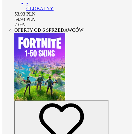
•
GLOBALNY
53.93
PLN
59.93
PLN
-
10
%
OFERTY OD 6 SPRZEDAWCÓW