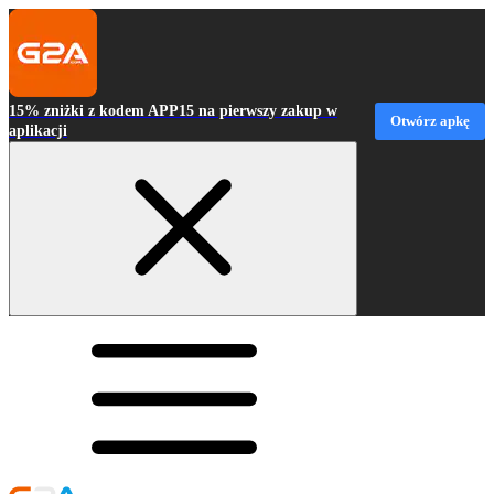
15% zniżki z kodem APP15 na pierwszy zakup w
Otwórz apkę
aplikacji