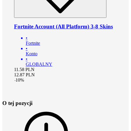
Fortnite Account (All Platform) 3-8 Skins
•
Fortnite
•
Konto
•
GLOBALNY
11.58
PLN
12.87
PLN
-
10
%
O tej pozycji