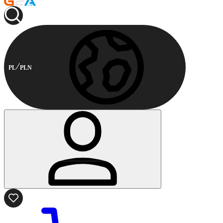
PL
PLN