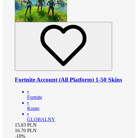
Fortnite Account (All Platform) 1-50 Skins
•
Fortnite
•
Konto
•
GLOBALNY
15.03
PLN
16.70
PLN
-
10
%