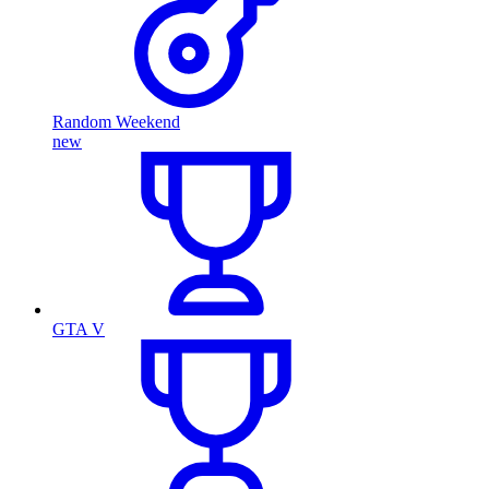
Random Weekend
new
GTA V