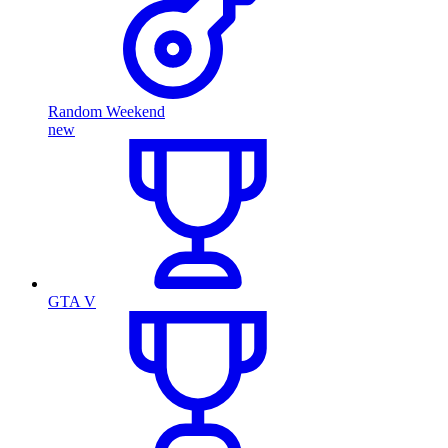
Random Weekend
new
GTA V