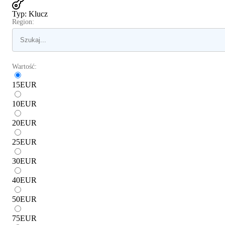
Typ
:
Klucz
Region:
Wartość:
15
EUR
10
EUR
20
EUR
25
EUR
30
EUR
40
EUR
50
EUR
75
EUR