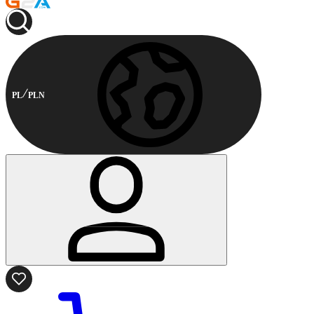
PL
PLN