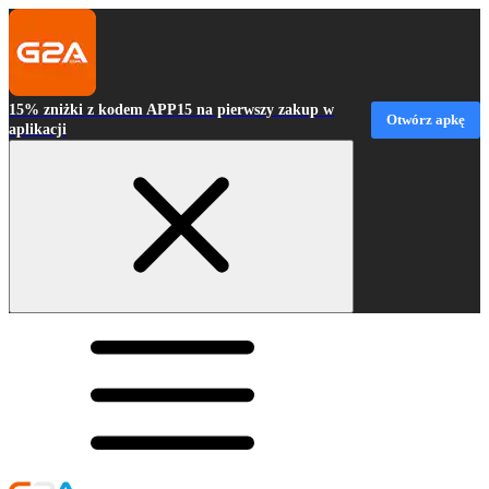
15% zniżki z kodem APP15 na pierwszy zakup w
Otwórz apkę
aplikacji