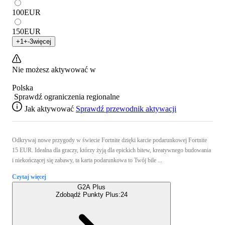
100
EUR
150
EUR
+
1
+
-3
więcej
Nie możesz aktywować w
Polska
Sprawdź ograniczenia regionalne
Jak aktywować
Sprawdź przewodnik aktywacji
Odkrywaj nowe przygody w świecie Fortnite dzięki karcie podarunkowej Fortnite
15 EUR. Idealna dla graczy, którzy żyją dla epickich bitew, kreatywnego budowania
i niekończącej się zabawy, ta karta podarunkowa to Twój bile ...
Czytaj więcej
G2A Plus
Zdobądź Punkty Plus:
24