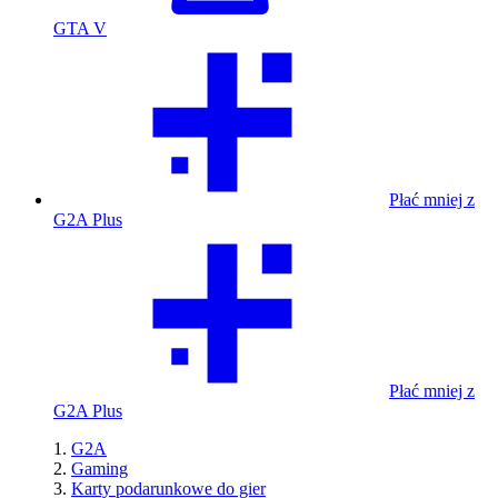
GTA V
Płać mniej z
G2A Plus
Płać mniej z
G2A Plus
G2A
Gaming
Karty podarunkowe do gier