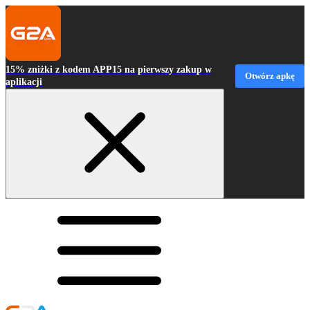
15% zniżki z kodem APP15 na pierwszy zakup w
Otwórz apkę
aplikacji