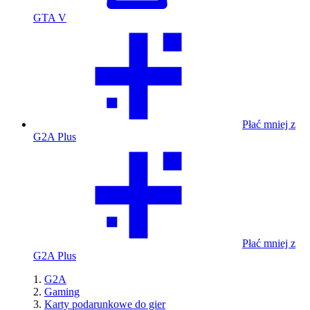
GTA V
Płać mniej z
G2A Plus
Płać mniej z
G2A Plus
G2A
Gaming
Karty podarunkowe do gier