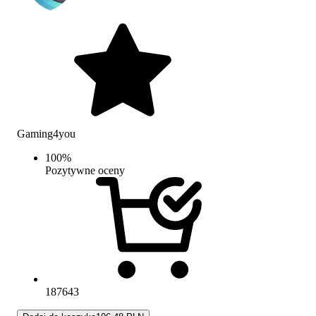
Gaming4you
100
%
Pozytywne oceny
187643