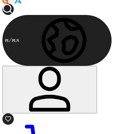
PL
PLN