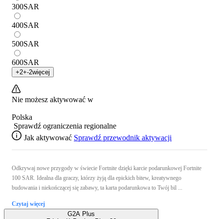
300
SAR
400
SAR
500
SAR
600
SAR
+
2
+
-2
więcej
Nie możesz aktywować w
Polska
Sprawdź ograniczenia regionalne
Jak aktywować
Sprawdź przewodnik aktywacji
Odkrywaj nowe przygody w świecie Fortnite dzięki karcie podarunkowej Fortnite
100 SAR. Idealna dla graczy, którzy żyją dla epickich bitew, kreatywnego
budowania i niekończącej się zabawy, ta karta podarunkowa to Twój bil ...
Czytaj więcej
G2A Plus