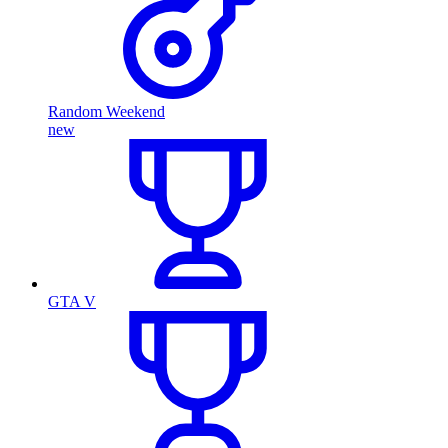
Random Weekend
new
GTA V