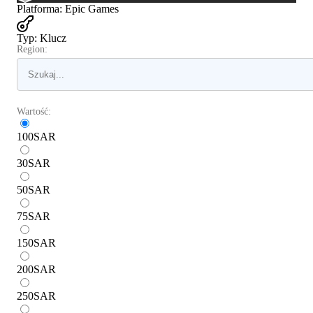
Platforma
:
Epic Games
Typ
:
Klucz
Region:
Wartość:
100
SAR
30
SAR
50
SAR
75
SAR
150
SAR
200
SAR
250
SAR