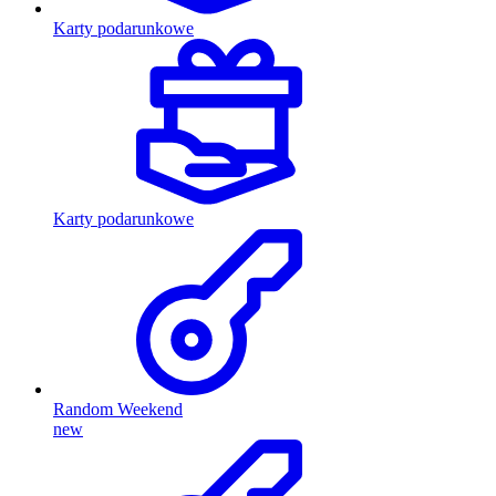
Karty podarunkowe
Karty podarunkowe
Random Weekend
new