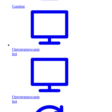
Gaming
Oprogramowanie
hot
Oprogramowanie
hot