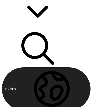
PL
PLN