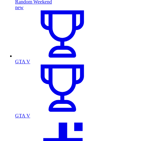
Random Weekend
new
GTA V
GTA V