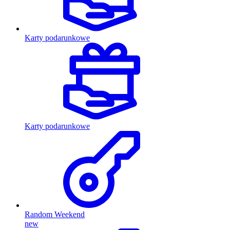
Karty podarunkowe
Karty podarunkowe
Random Weekend
new