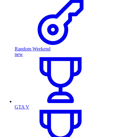
Random Weekend
new
GTA V