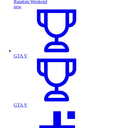
Random Weekend
new
GTA V
GTA V