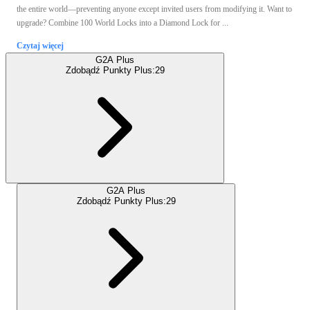
the entire world—preventing anyone except invited users from modifying it. Want to
upgrade? Combine 100 World Locks into a Diamond Lock for ...
Czytaj więcej
G2A Plus
Zdobądź Punkty Plus:
29
G2A Plus
Zdobądź Punkty Plus:
29