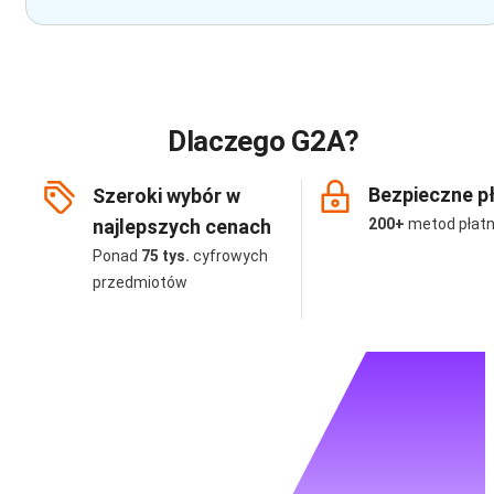
Dlaczego G2A?
Bezpieczne p
Szeroki wybór w
najlepszych cenach
200+
metod płatn
Ponad
75 tys.
cyfrowych
przedmiotów