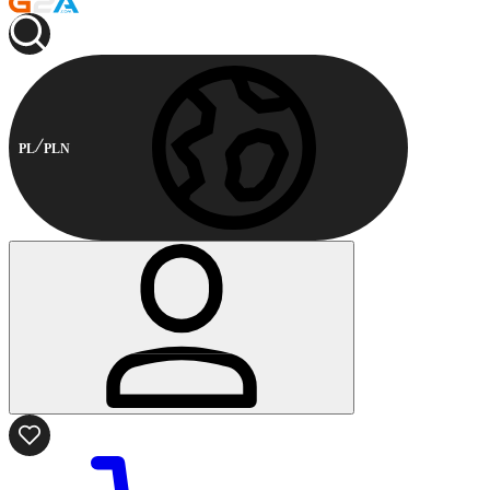
PL
PLN