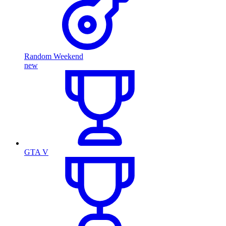
Random Weekend
new
GTA V