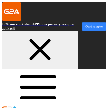
15% zniżki z kodem APP15 na pierwszy zakup w
Otwórz apkę
aplikacji