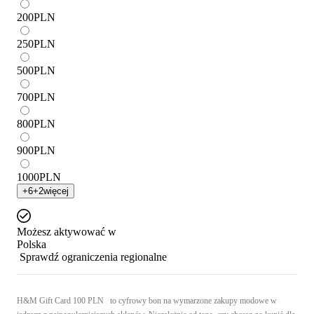
200
PLN
250
PLN
500
PLN
700
PLN
800
PLN
900
PLN
1000
PLN
+
6
+
2
więcej
Możesz aktywować w
Polska
Sprawdź ograniczenia regionalne
H&M Gift Card 100 PLN to cyfrowy bon na wymarzone zakupy modowe w