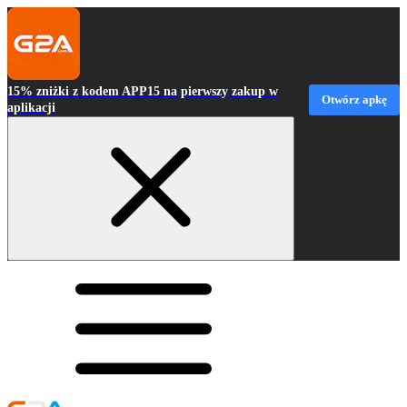
15% zniżki z kodem APP15 na pierwszy zakup w
Otwórz apkę
aplikacji