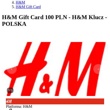
H&M
H&M Gift Card
H&M Gift Card 100 PLN - H&M Klucz -
POLSKA
1
/
1
Platforma
:
H&M