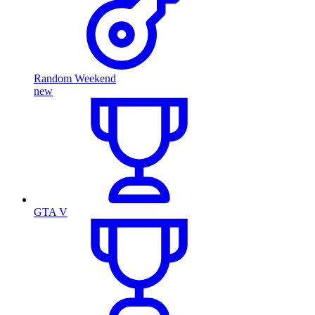
Random Weekend
new
GTA V