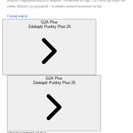
jednym z najpopularniejszych sklepów. Niezależnie od tego, czy chcesz go kupić dla
siebie, bliskich czy przyjaciół – to idealny pomysł na prezent na każ ...
Czytaj więcej
G2A Plus
Zdobądź Punkty Plus:
25
G2A Plus
Zdobądź Punkty Plus:
25