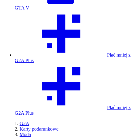
GTA V
Płać mniej z
G2A Plus
Płać mniej z
G2A Plus
G2A
Karty podarunkowe
Moda