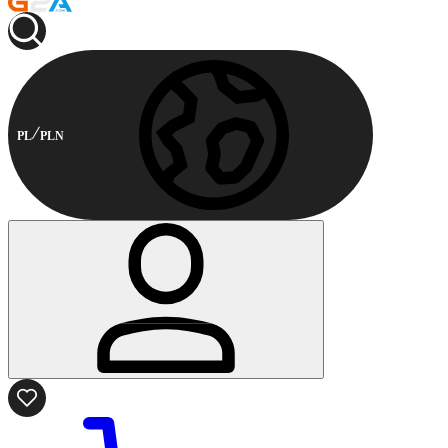
PL
PLN