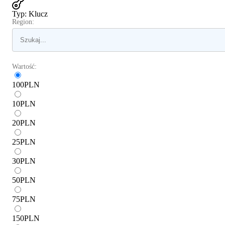
Typ
:
Klucz
Region:
Wartość:
100
PLN
10
PLN
20
PLN
25
PLN
30
PLN
50
PLN
75
PLN
150
PLN