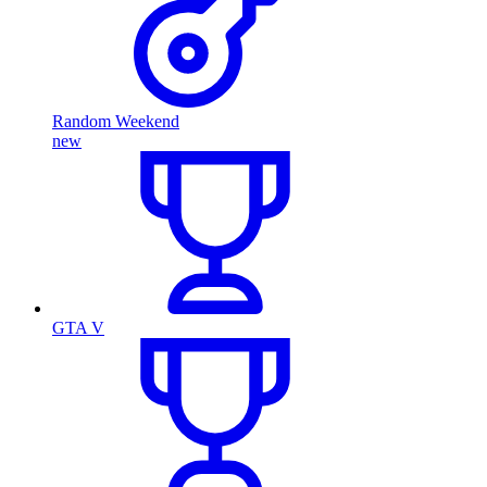
Random Weekend
new
GTA V