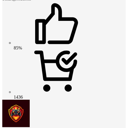
85%
1436