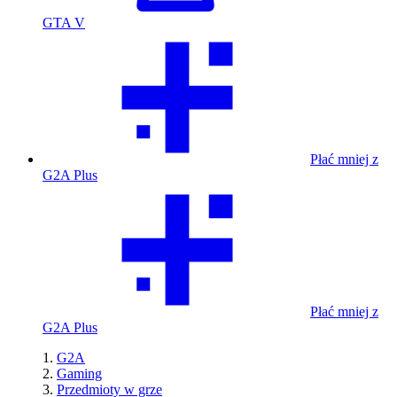
GTA V
Płać mniej z
G2A Plus
Płać mniej z
G2A Plus
G2A
Gaming
Przedmioty w grze