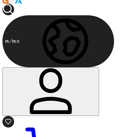
PL
PLN