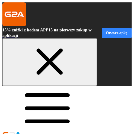
15% zniżki z kodem APP15 na pierwszy zakup w
Otwórz apkę
aplikacji