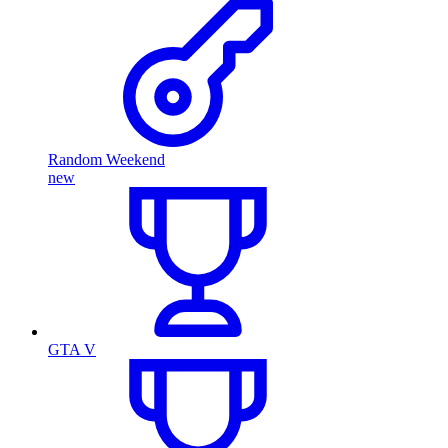
Random Weekend
new
GTA V