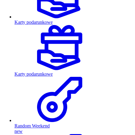
Karty podarunkowe
Karty podarunkowe
Random Weekend
new