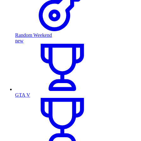
Random Weekend
new
GTA V