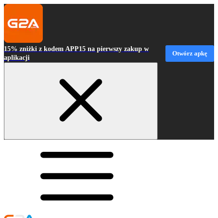
15% zniżki z kodem APP15 na pierwszy zakup w
Otwórz apkę
aplikacji