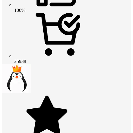
100%
25938