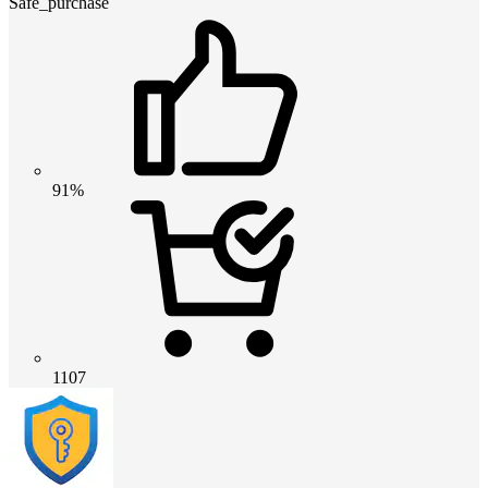
Safe_purchase
91%
1107