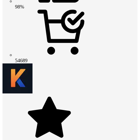
98%
54689