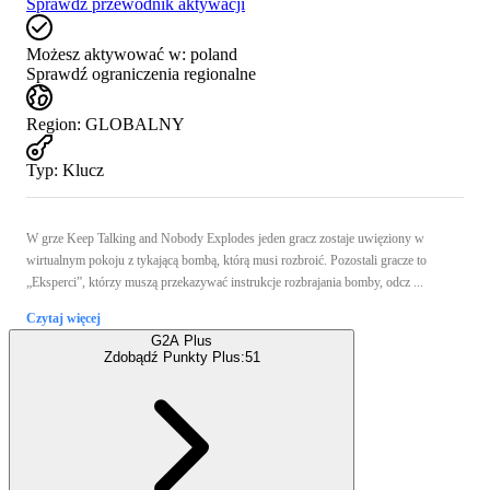
Sprawdź przewodnik aktywacji
Możesz aktywować w:
poland
Sprawdź ograniczenia regionalne
Region
:
GLOBALNY
Typ
:
Klucz
W grze Keep Talking and Nobody Explodes jeden gracz zostaje uwięziony w
wirtualnym pokoju z tykającą bombą, którą musi rozbroić. Pozostali gracze to
„Eksperci”, którzy muszą przekazywać instrukcje rozbrajania bomby, odcz ...
Czytaj więcej
G2A Plus
Zdobądź Punkty Plus:
51