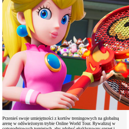
Przenieś swoje umiejętności z kortów treningowych na globalną
arenę w odświeżonym trybie Online World Tour. Rywalizuj w
cotygodniowych turniejach, aby zdobyć ekskluzywny sprzęt i