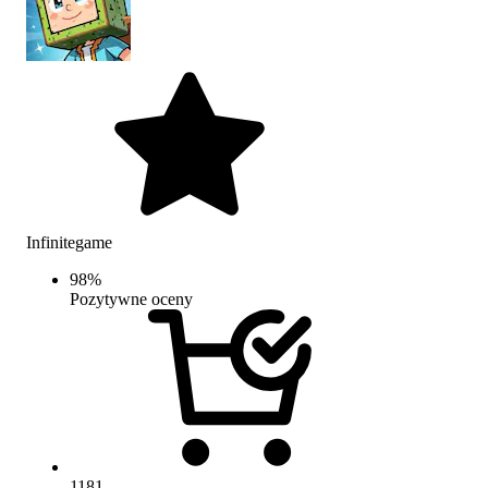
Infinitegame
98
%
Pozytywne oceny
1181