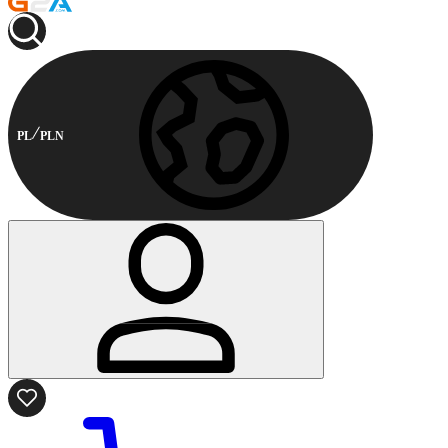
PL
PLN