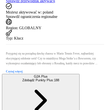
Sprawdź przewodnik aktywacji
Możesz aktywować w:
poland
Sprawdź ograniczenia regionalne
Region
:
GLOBALNY
Typ
:
Klucz
Przygotuj się na porządną dawkę chaosu w Mario Tennis Fever, najbardziej
ekscytującej odsłonie serii! Czy to miażdżysz Mega Strike’a z Bowserem, czy
wykonujesz oszałamiający lob obronny z Rosaliną, każdy mecz to prawdziw ...
Czytaj więcej
G2A Plus
Zdobądź Punkty Plus:
188