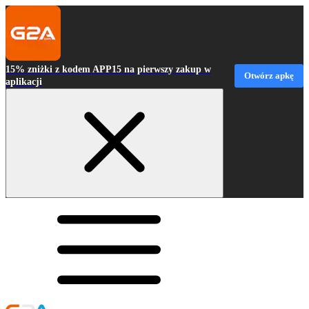
15% zniżki z kodem APP15 na pierwszy zakup w
Otwórz apkę
aplikacji