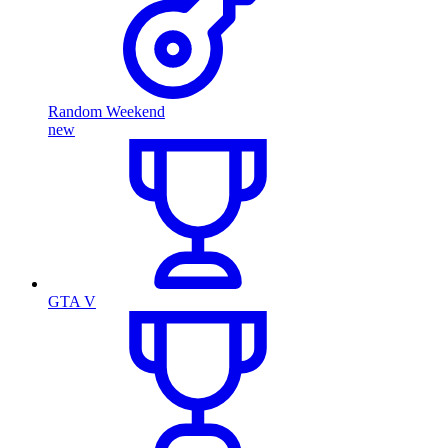
Random Weekend
new
GTA V