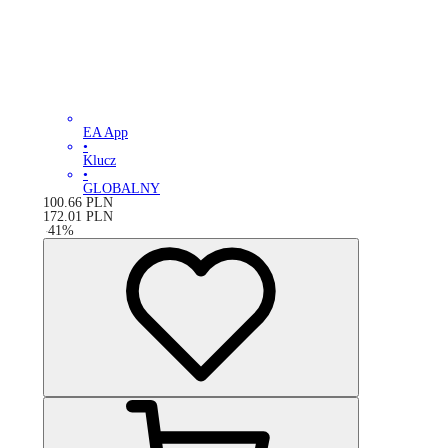
EA App
•
Klucz
•
GLOBALNY
100.66
PLN
172.01
PLN
-
41
%