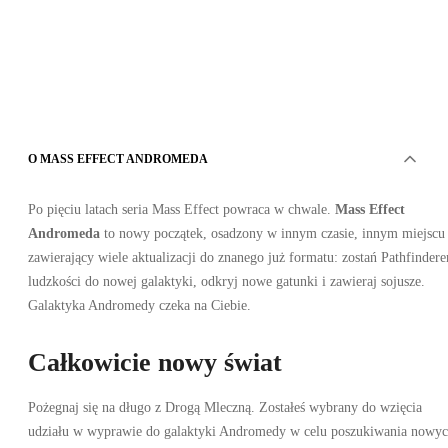
EA App
O MASS EFFECT ANDROMEDA
•
Klucz
•
Po pięciu latach seria Mass Effect powraca w chwale.
Mass Effect
EUROPA
119.02
PLN
Andromeda
to nowy początek, osadzony w innym czasie, innym miejscu 
129.00
PLN
-
8
%
zawierający wiele aktualizacji do znanego już formatu: zostań Pathfinder
ludzkości do nowej galaktyki, odkryj nowe gatunki i zawieraj sojusze.
Galaktyka Andromedy czeka na Ciebie.
Całkowicie nowy świat
Pożegnaj się na długo z Drogą Mleczną. Zostałeś wybrany do wzięcia
udziału w wyprawie do galaktyki Andromedy w celu poszukiwania nowy