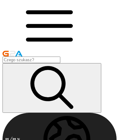
PL
PLN