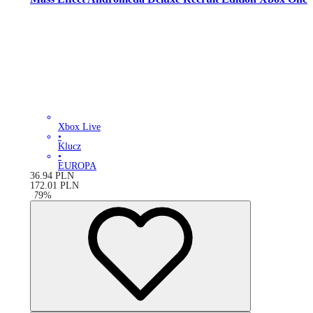
Xbox Live
•
Klucz
•
EUROPA
36.94
PLN
172.01
PLN
-
79
%