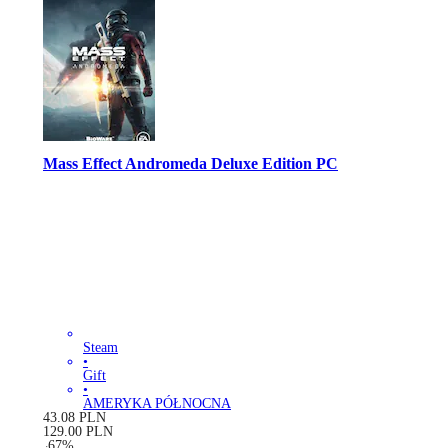
Mass Effect Andromeda Deluxe Edition PC
Steam
•
Gift
•
AMERYKA PÓŁNOCNA
43.08
PLN
129.00
PLN
-
67
%