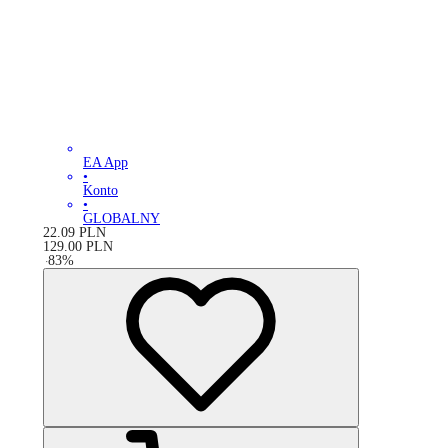
EA App
•
Konto
•
GLOBALNY
22.09
PLN
129.00
PLN
-
83
%