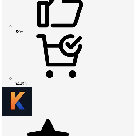
98%
54495