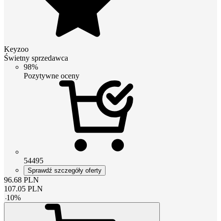
Keyzoo
Świetny sprzedawca
98%
Pozytywne oceny
54495
Sprawdź szczegóły oferty
96.68
PLN
107.05
PLN
-
10
%