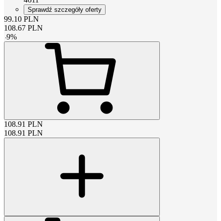
Sprawdź szczegóły oferty
99.10
PLN
108.67
PLN
-
9
%
108.91
PLN
108.91
PLN