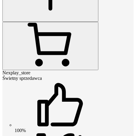
Nexplay_store
Świetny sprzedawca
100%