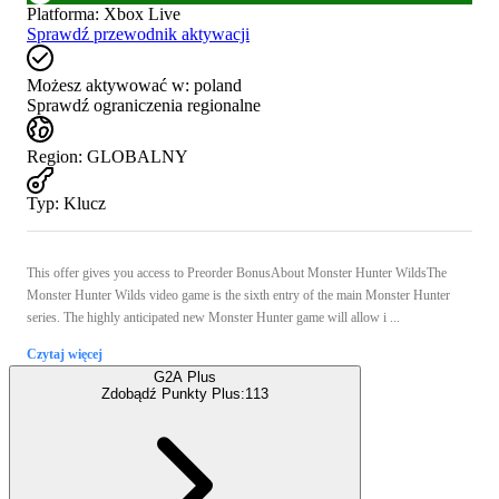
Platforma
:
Xbox Live
Sprawdź przewodnik aktywacji
Możesz aktywować w:
poland
Sprawdź ograniczenia regionalne
Region
:
GLOBALNY
Typ
:
Klucz
This offer gives you access to Preorder BonusAbout Monster Hunter WildsThe
Monster Hunter Wilds video game is the sixth entry of the main Monster Hunter
series. The highly anticipated new Monster Hunter game will allow i ...
Czytaj więcej
G2A Plus
Zdobądź Punkty Plus:
113