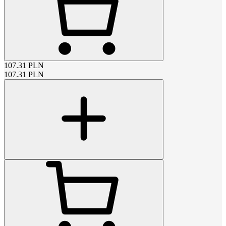
107.31
PLN
107.31
PLN