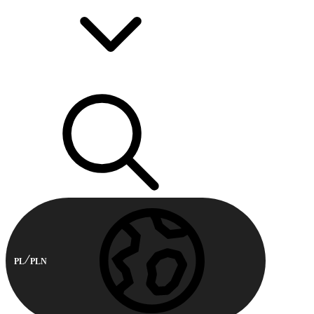
PL
PLN