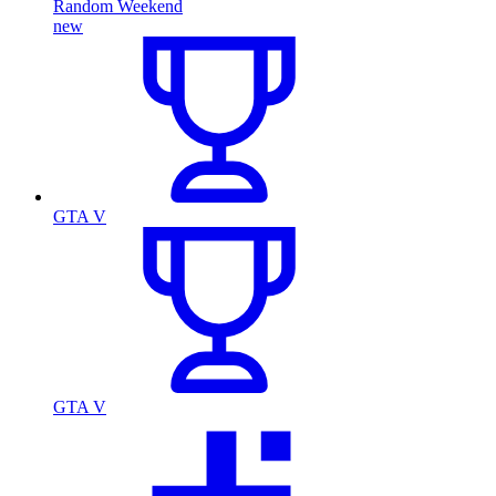
Random Weekend
new
GTA V
GTA V