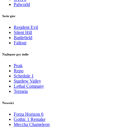
Palworld
Serie gier
Resident Evil
Silent Hill
Battlefield
Fallout
Najlepsze gry indie
Peak
Repo
Schedule 1
Stardew Valley
Lethal Company
Terraria
Nowości
Forza Horizon 6
Gothic 1 Remake
Meccha Chameleon