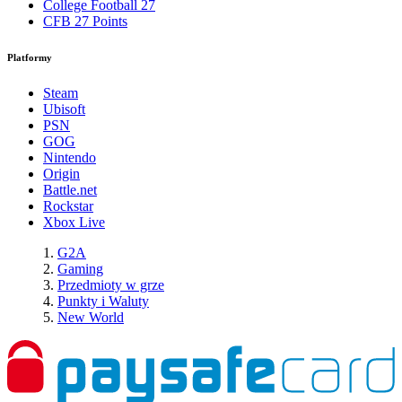
College Football 27
CFB 27 Points
Platformy
Steam
Ubisoft
PSN
GOG
Nintendo
Origin
Battle.net
Rockstar
Xbox Live
G2A
Gaming
Przedmioty w grze
Punkty i Waluty
New World