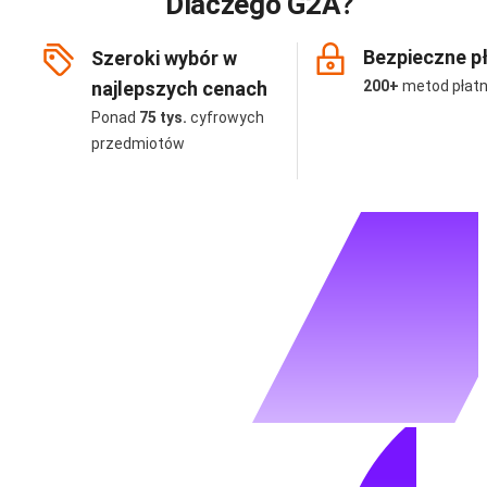
Dlaczego G2A?
Bezpieczne p
Szeroki wybór w
najlepszych cenach
200+
metod płatn
Ponad
75 tys.
cyfrowych
przedmiotów