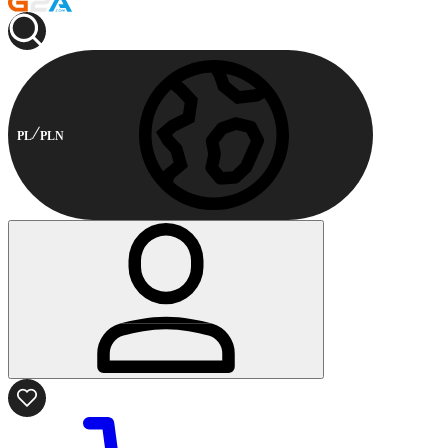
PL
PLN