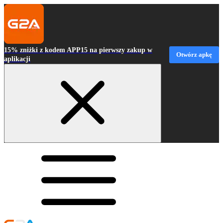
15% zniżki z kodem APP15 na pierwszy zakup w
Otwórz apkę
aplikacji