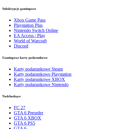
Subskrypcje gamingowe
Xbox Game Pass
Playstation Plus
Nintendo Switch Online
EA Access / Play
World of Warcraft
Discord
Gamingowe karty podarunkowe
Karty podarunkowe Steam
Karty podarunkowe Playstation
Karty podarunkowe XBOX
Karty podarunkowe Nintendo
Nadchodzące
FC 27
GTA 6 Preorder
GTA 6 XBOX
GTA 6 PS5
GTA 6