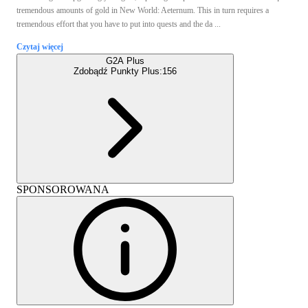
tremendous amounts of gold in New World: Aeternum. This in turn requires a
tremendous effort that you have to put into quests and the da ...
Czytaj więcej
G2A Plus
Zdobądź Punkty Plus:
156
SPONSOROWANA