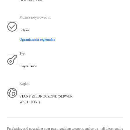
Możesz aktywować w
:
Polska
Ograniczenia regionalne
Typ
:
Player Trade
Region
:
STANY ZJEDNOCZONE (SERWER
WSCHODNI)
Purchasing and upgrading your gear, repairing weapons and so on – all these require