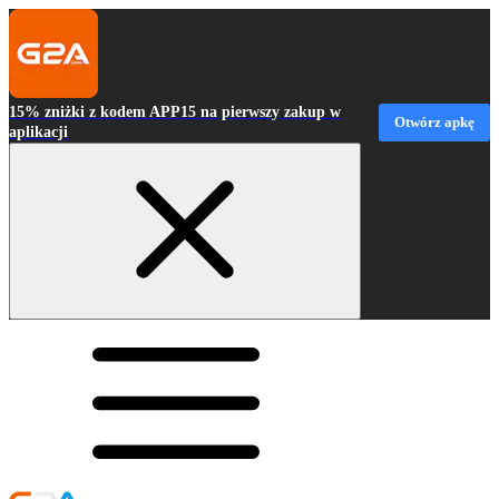
15% zniżki z kodem APP15 na pierwszy zakup w
Otwórz apkę
aplikacji