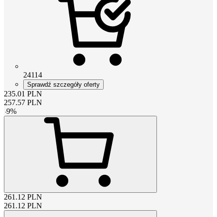
24114
Sprawdź szczegóły oferty
235.01
PLN
257.57
PLN
-
9
%
261.12
PLN
261.12
PLN