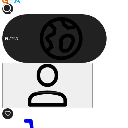
PL
PLN