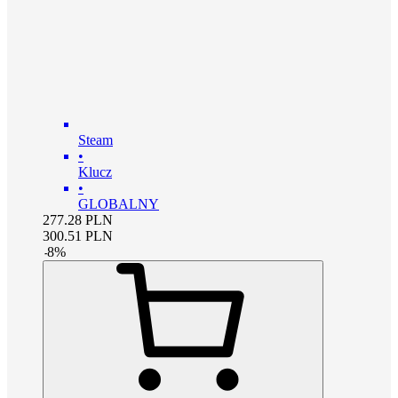
Steam
•
Klucz
•
GLOBALNY
277.28
PLN
300.51
PLN
-
8
%