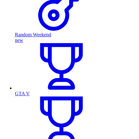
Random Weekend
new
GTA V