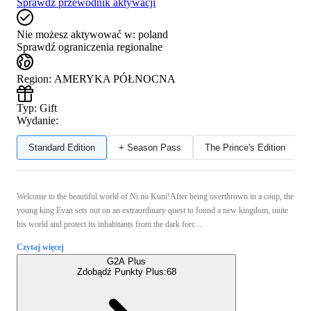
Sprawdź przewodnik aktywacji
Nie możesz aktywować w:
poland
Sprawdź ograniczenia regionalne
Region
:
AMERYKA PÓŁNOCNA
Typ
:
Gift
Wydanie:
Standard Edition
+ Season Pass
The Prince's Edition
Welcome to the beautiful world of Ni no Kuni!After being overthrown in a coup, the
young king Evan sets out on an extraordinary quest to found a new kingdom, unite
his world and protect its inhabitants from the dark forc ...
Czytaj więcej
G2A Plus
Zdobądź Punkty Plus:
68