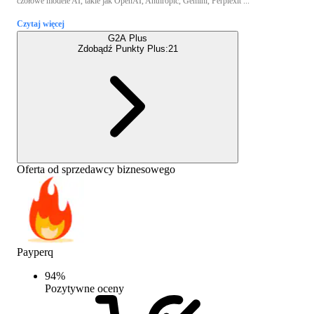
czołowe modele AI, takie jak OpenAI, Anthropic, Gemini, Perplexit ...
Czytaj więcej
G2A Plus
Zdobądź Punkty Plus:
21
Oferta od sprzedawcy biznesowego
Payperq
94
%
Pozytywne oceny