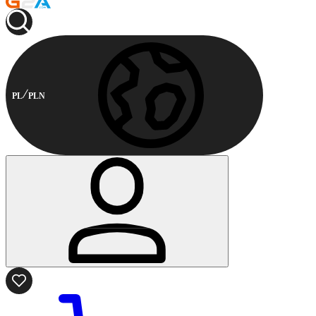
PL
PLN