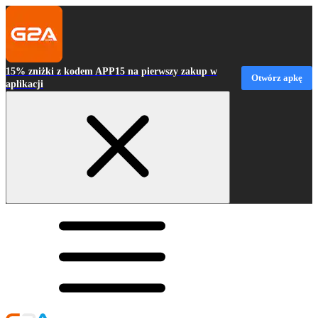
15% zniżki z kodem APP15 na pierwszy zakup w
Otwórz apkę
aplikacji