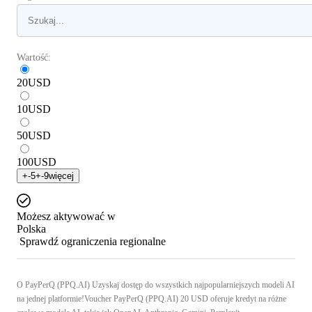
Wartość:
20
USD
10
USD
50
USD
100
USD
+
-5
+
-9
więcej
Możesz aktywować w
Polska
Sprawdź ograniczenia regionalne
O PayPerQ (PPQ.AI) Uzyskaj dostęp do wszystkich najpopularniejszych modeli AI
na jednej platformie!Voucher PayPerQ (PPQ.AI) 20 USD oferuje kredyt na różne