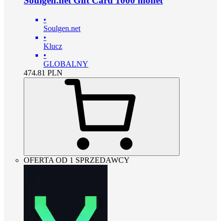
Soulgen.net Gift Card 1000 monet
•
Soulgen.net
•
Klucz
•
GLOBALNY
474.81
PLN
OFERTA OD 1 SPRZEDAWCY