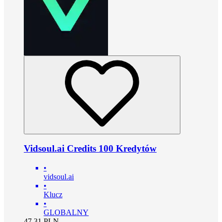
Vidsoul.ai Credits 100 Kredytów
•
vidsoul.ai
•
Klucz
•
GLOBALNY
47.31
PLN