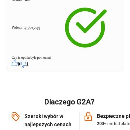
Poleca tę pozycję
Czy ta opinia była pomocna?
0
1
Dlaczego G2A?
Bezpieczne p
Szeroki wybór w
najlepszych cenach
200+
metod płatn