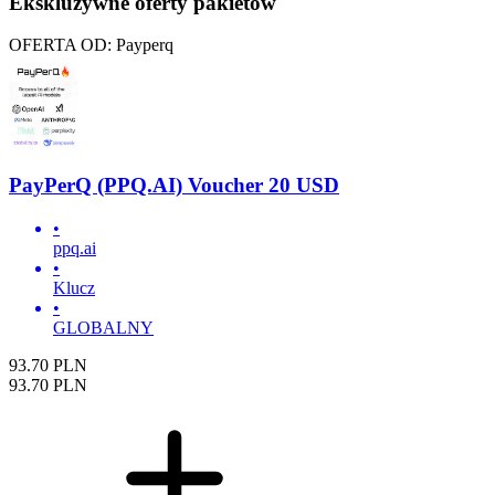
Ekskluzywne oferty pakietów
OFERTA OD: Payperq
PayPerQ (PPQ.AI) Voucher 20 USD
•
ppq.ai
•
Klucz
•
GLOBALNY
93.70
PLN
93.70
PLN