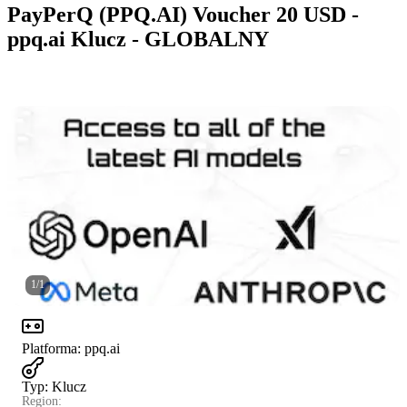
PayPerQ (PPQ.AI) Voucher 20 USD -
ppq.ai Klucz - GLOBALNY
1
/
1
Platforma
:
ppq.ai
Typ
:
Klucz
Region: