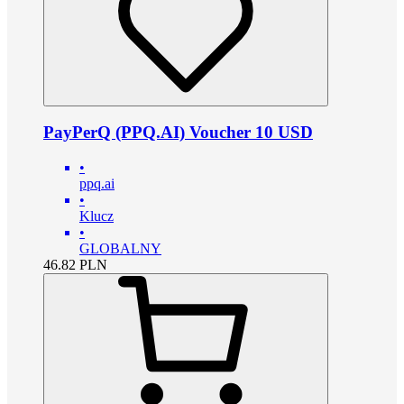
PayPerQ (PPQ.AI) Voucher 10 USD
•
ppq.ai
•
Klucz
•
GLOBALNY
46.82
PLN