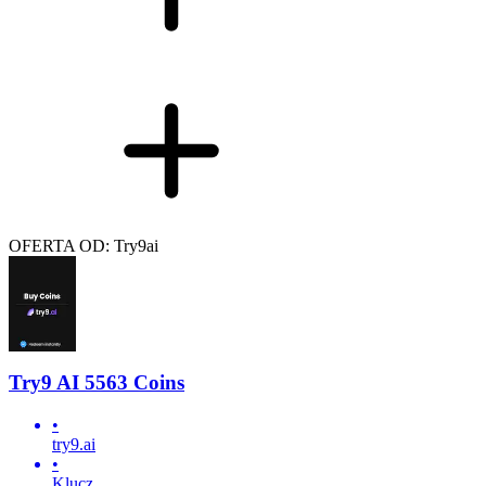
OFERTA OD: Try9ai
Try9 AI 5563 Coins
•
try9.ai
•
Klucz