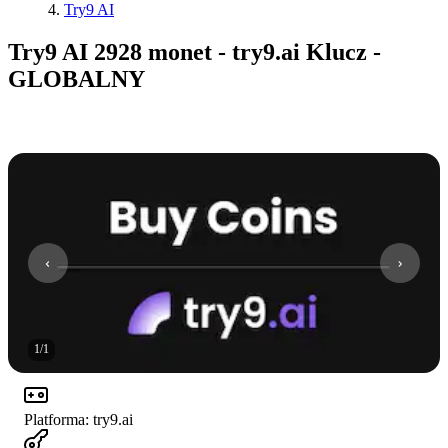
Try9 AI
Try9 AI 2928 monet - try9.ai Klucz -
GLOBALNY
1
/
1
Platforma
:
try9.ai