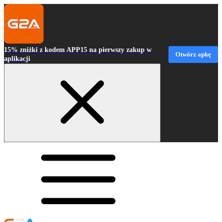
15% zniżki z kodem APP15 na pierwszy zakup w
Otwórz apkę
aplikacji