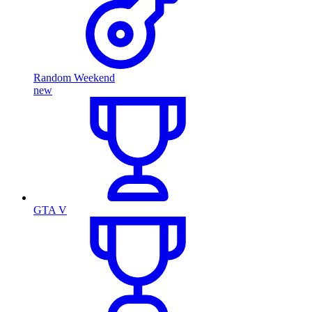
Random Weekend
new
GTA V