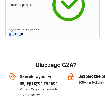
Poleca tę pozycję
Czy ta opinia była pomocna?
0
0
Dlaczego G2A?
Bezpieczne p
Szeroki wybór w
najlepszych cenach
200+
metod płatn
Ponad
75 tys.
cyfrowych
przedmiotów