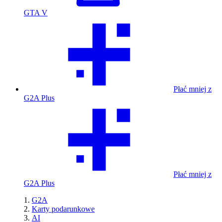
GTA V
Płać mniej z
G2A Plus
Płać mniej z
G2A Plus
G2A
Karty podarunkowe
AI