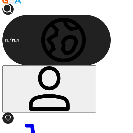
PL
PLN