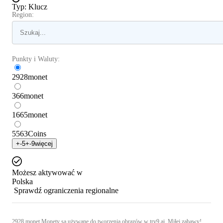
Typ
:
Klucz
Region:
Punkty i Waluty:
2928
monet
366
monet
1665
monet
5563
Coins
+
-5
+
-9
więcej
Możesz aktywować w
Polska
Sprawdź ograniczenia regionalne
2928 monet Monety są używane do tworzenia obrazów w try9.ai. Miłej zabawy!