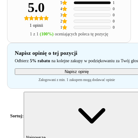
5.0
5
1
4
0
3
0
2
0
1 opinii
1
0
1 z 1
(100%)
oceniających poleca tę pozycję
Napisz opinię o tej pozycji
Odbierz
5% rabatu
na kolejne zakupy w podziękowaniu za Twój głos
Napisz opinię
Zalogowani z min. 1 zakupem mogą dodawać opinie
Sortuj:
Najnowsze