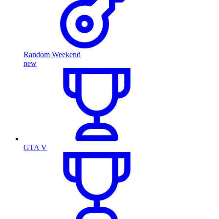
Random Weekend
new
GTA V