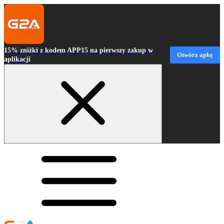
15% zniżki z kodem APP15 na pierwszy zakup w
Otwórz apkę
aplikacji