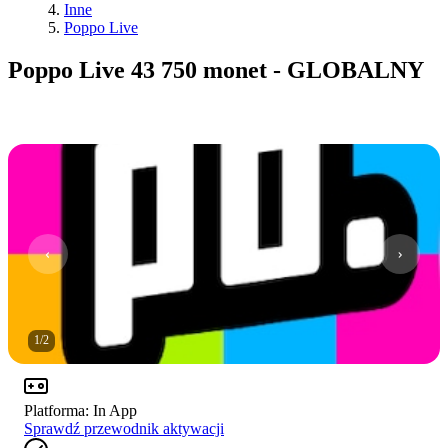
Inne
Poppo Live
Poppo Live 43 750 monet - GLOBALNY
1
/
2
Platforma
:
In App
Sprawdź przewodnik aktywacji