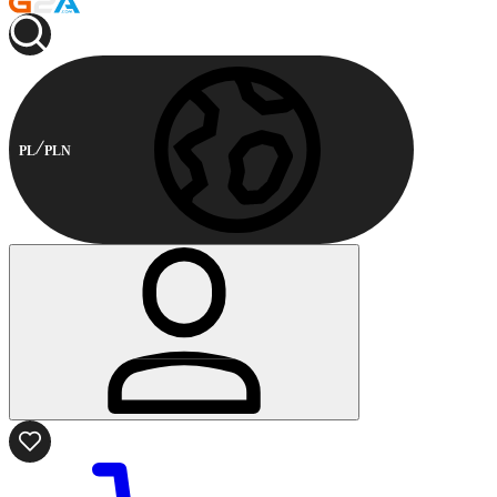
PL
PLN