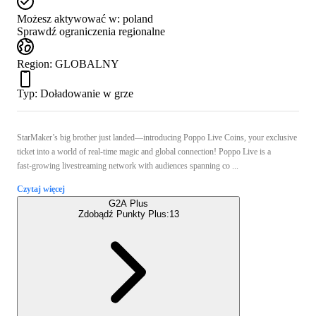
Możesz aktywować w:
poland
Sprawdź ograniczenia regionalne
Region
:
GLOBALNY
Typ
:
Doładowanie w grze
StarMaker’s big brother just landed—introducing Poppo Live Coins, your exclusive
ticket into a world of real-time magic and global connection! Poppo Live is a
fast‑growing livestreaming network with audiences spanning co ...
Czytaj więcej
G2A Plus
Zdobądź Punkty Plus:
13