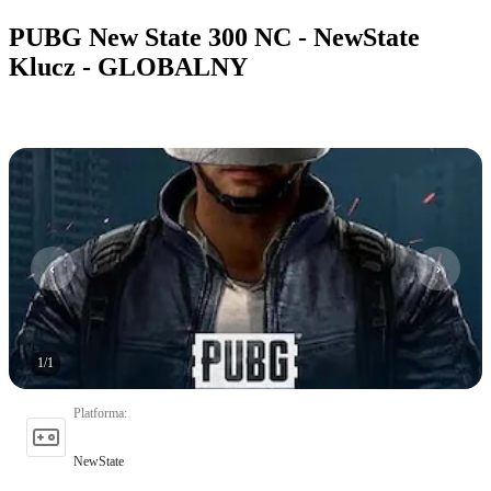
PUBG New State 300 NC - NewState
Klucz - GLOBALNY
1
/
1
Platforma
:
NewState