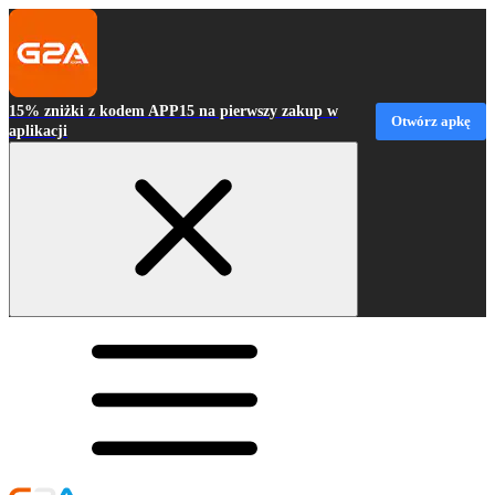
15% zniżki z kodem APP15 na pierwszy zakup w
Otwórz apkę
aplikacji