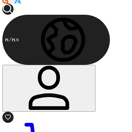
PL
PLN