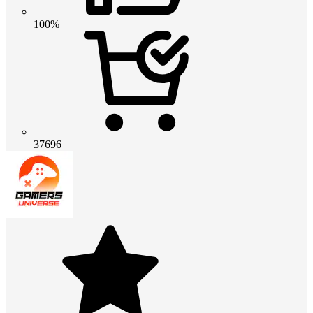
100%
37696