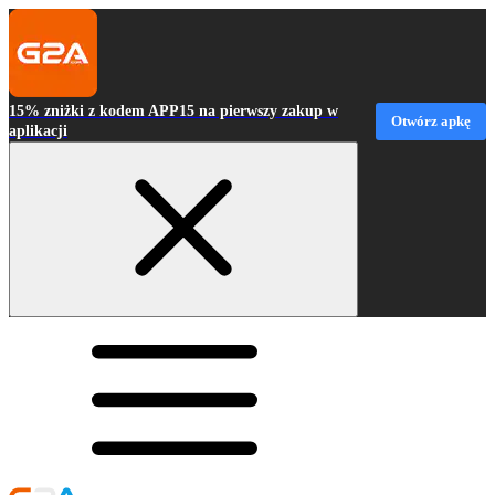
15% zniżki z kodem APP15 na pierwszy zakup w
Otwórz apkę
aplikacji