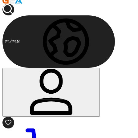
PL
PLN