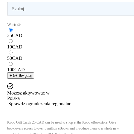
Wartość:
25
CAD
10
CAD
50
CAD
100
CAD
+
-5
+
-9
więcej
Możesz aktywować w
Polska
Sprawdź ograniczenia regionalne
Kobo Gift Cards 25 CAD can be used to shop at the Kobo eBookstore. Give
booklovers access to over 5 million eBooks and introduce them to a whole new