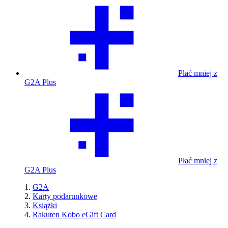
Płać mniej z
G2A Plus
Płać mniej z
G2A Plus
G2A
Karty podarunkowe
Książki
Rakuten Kobo eGift Card