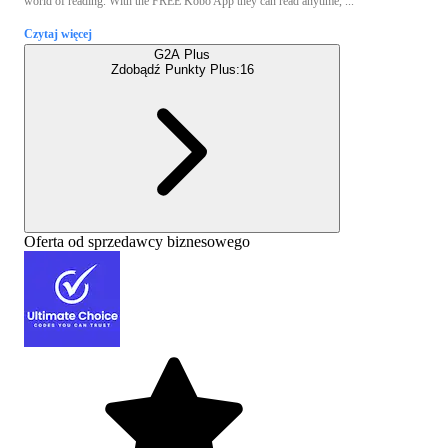
world of reading. With the FREE Kobo App they can read anytime, ...
Czytaj więcej
G2A Plus
Zdobądź Punkty Plus:
16
Oferta od sprzedawcy biznesowego