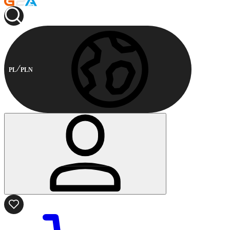
PL
PLN