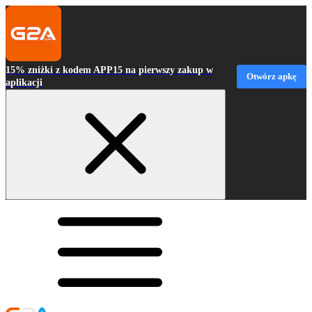
15% zniżki z kodem APP15 na pierwszy zakup w
Otwórz apkę
aplikacji