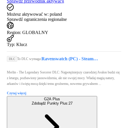
Sprawdź przewodnik aktywacji
Możesz aktywować w:
poland
Sprawdź ograniczenia regionalne
Region
:
GLOBALNY
Typ
:
Klucz
Ravenswatch (PC) - Steam Key - GLOBAL
To DLC wymaga:
DLC
Merlin - The Legendary Sorcerer DLC: Najpotężniejszy czarodziej Avalon budzi się
z letargu, pozbawiony jasnowidzenia, ale nie swojej mocy. Władaj magią natury,
arkanów i świętą mocą dzięki temu groźnemu, nowemu grywalnem ...
Czytaj więcej
G2A Plus
Zdobądź Punkty Plus:
27