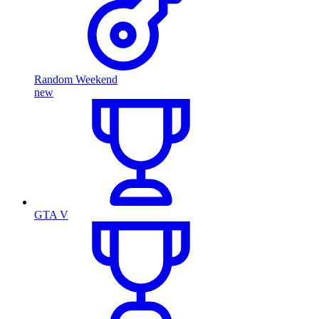
Random Weekend
new
GTA V