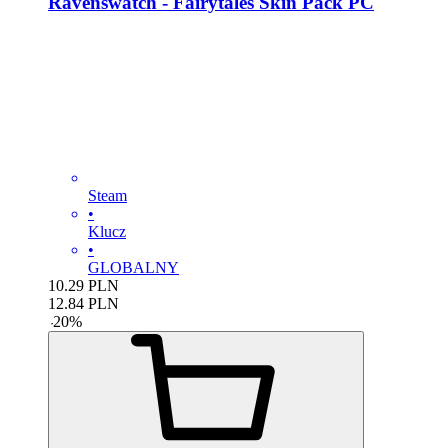
Ravenswatch - Fairytales Skin Pack PC
Steam
•
Klucz
•
GLOBALNY
10.29
PLN
12.84
PLN
-
20
%