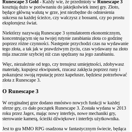
Runescape 3 Gold
- Każdy wie, że przedmioty w
Runescape 3
kosztują dużo w porównaniu do jakiejkolwiek innej gry. Złoto,
będące główną walutą w grze, jest niezbędne do odniesienia
sukcesu na każdej ścieżce, czy walczysz z bossami, czy po prostu
eksplorujesz świat.
Niektórzy nazywają Runescape 3 symulatorem ekonomicznym,
koncentrującym się na twojej rutynie zarabiania złota co godzinę
poprzez różne czynności. Następnie przychodzi czas na wydawanie
tego złota, a tak jak w prawdziwym życiu, czas wydawany na złoto
mija znacznie szybciej niż czas spędzany na jego zarabianiu.
Więc, niezależnie od tego, czy trenujesz umiejętności, zdobywasz
materiały, kupujesz ekwipunek, rzucasz zaklęcia poprzez runy i
pokazujesz swoją reputację przez kapelusze, będziesz potrzebować
złota z Runescape 3.
O Runescape 3
W oryginalnej grze dodano mnóstwo nowych funkcji w każdej
sferze gry, co dało początek Runescape 3. Została wydana w 2013
roku przez Jagex, mając nowy interfejs, nowe mechaniki gry,
sterowanie kamerą, ścieżki dźwiękowe i interfejs użytkownika.
Jest to gra MMO RPG osadzona w fantastycznym świecie, będąca