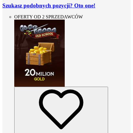
Szukasz podobnych pozycji? Oto one!
OFERTY OD 2 SPRZEDAWCÓW