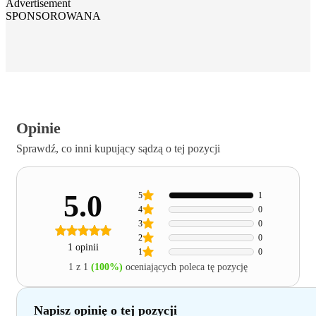
Advertisement
SPONSOROWANA
Opinie
Sprawdź, co inni kupujący sądzą o tej pozycji
5.0
5
1
4
0
3
0
2
0
1 opinii
1
0
1 z 1
(100%)
oceniających poleca tę pozycję
Napisz opinię o tej pozycji