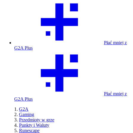
Płać mniej z
G2A Plus
Płać mniej z
G2A Plus
G2A
Gaming
Przedmioty w grze
Punkty i Waluty
Runescape