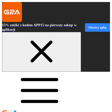
15% zniżki z kodem APP15 na pierwszy zakup w
Otwórz apkę
aplikacji