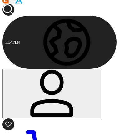
PL
PLN