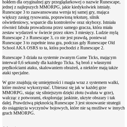
hołdem dla oryginalnej gry przeglądarkowej o nazwie Runescape,
jednej z najlepszych MMORPG, jakie kiedykolwiek istniały.
Runescape 3 to zaawansowana wersja tej samej gry, mająca
większy zasięg rysowania, poprawioną teksturę, silnik
oświetleniowy, wsparcie dla kontrolerów oraz skyboxy. Istniała
również fabuła prowadzona przez samego gracza, która miała
zestaw wydarzeń w świecie przez okres 3 miesięcy. Ludzie mylą
Runescape 2 z Runescape 3, co nie jest prawdą, ponieważ
Runescape 3 to zupełnie inna gra, podczas gdy Runescape Old
School AKA OSRS to ta, która pochodzi z Runescape 2.
Runescape 3 działa na systemie zwanym Game Ticks, mającym
interwał 0,6 sekundy dla każdego Ticka. Są broń z własnymi
prędkościami ataku, skalowaniem obrażeń, a niektóre mają także
ataki specjalne.
W grze znajdują się umiejętności i magia wraz z systemem walki,
które możesz wykorzystać. Ubierasz się jak w każdej grze
MMORPG, stając się silniejszym dzięki złotu (waluta w grze),
walcząc z potworami, eksplorując jaskinie, ukryte obszary i tak
dalej. Prawdziwą pięknością Runescape 3 jest stosowanie strategii
do osiągnięcia wyczynów bojowych, które nie są możliwe w innych
grach MMORPG.