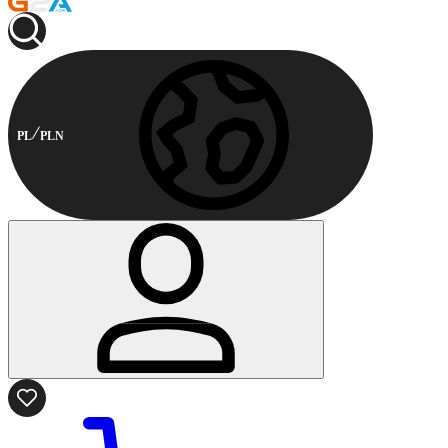
PL
PLN