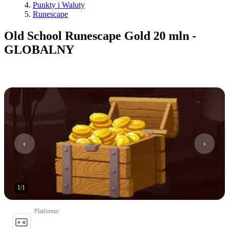
Punkty i Waluty
Runescape
Old School Runescape Gold 20 mln -
GLOBALNY
1
/
1
Platforma
: