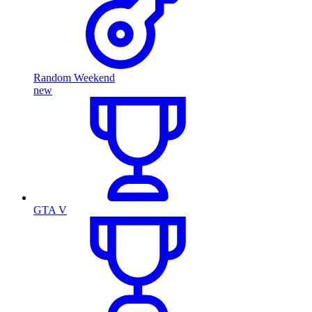
Random Weekend
new
GTA V