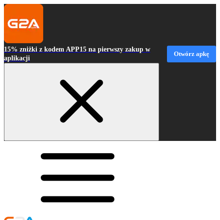
15% zniżki z kodem APP15 na pierwszy zakup w
Otwórz apkę
aplikacji