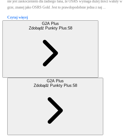
nie jest zaskoczeniem dla żadnego fana, że OSRS wymaga dużej ilości waluty w
grze, znanej jako OSRS Gold. Jest to prawdopodobnie jedna z naj ...
Czytaj więcej
G2A Plus
Zdobądź Punkty Plus:
58
G2A Plus
Zdobądź Punkty Plus:
58