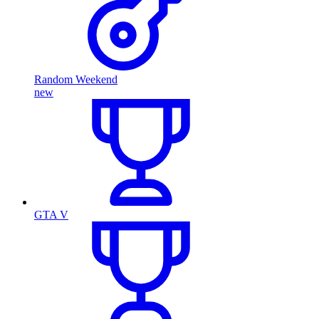
Random Weekend
new
GTA V