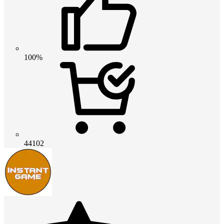
100%
44102