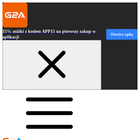
15% zniżki z kodem APP15 na pierwszy zakup w
Otwórz apkę
aplikacji