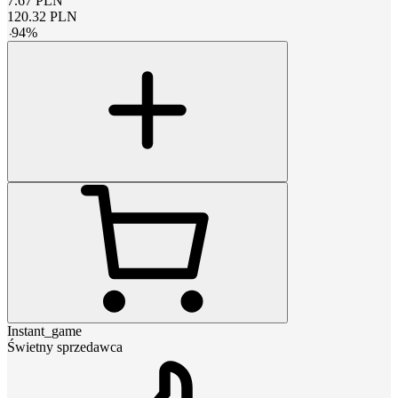
7.67
PLN
120.32
PLN
-
94
%
Instant_game
Świetny sprzedawca