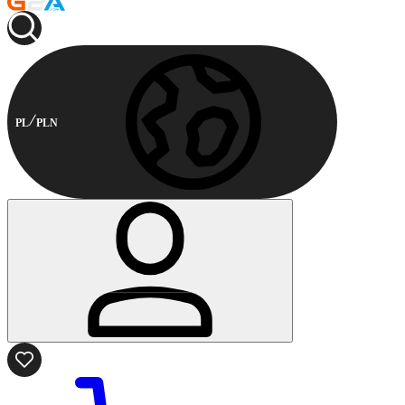
PL
PLN