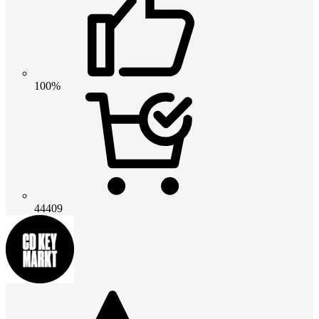
100%
44409