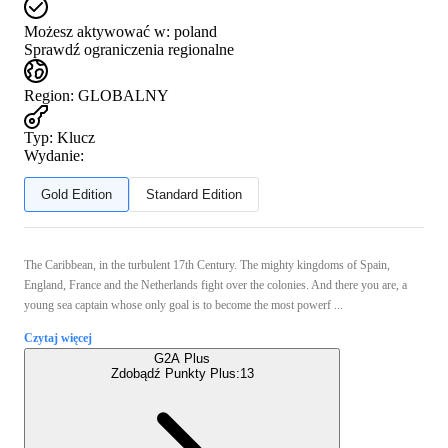
Możesz aktywować w:
poland
Sprawdź ograniczenia regionalne
Region
:
GLOBALNY
Typ
:
Klucz
Wydanie:
Gold Edition
Standard Edition
The Caribbean, in the turbulent 17th Century. The mighty kingdoms of Spain,
England, France and the Netherlands fight over the colonies. And there you are, a
young sea captain whose only goal is to become the most powerf ...
Czytaj więcej
G2A Plus
Zdobądź Punkty Plus:
13