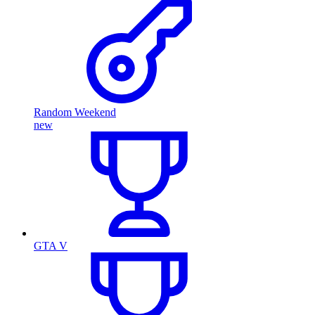
Random Weekend
new
GTA V