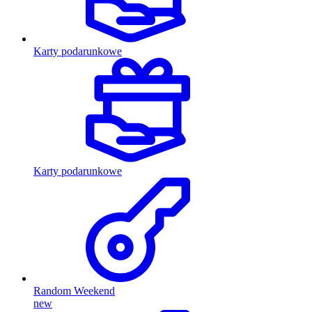
Karty podarunkowe
Karty podarunkowe
Random Weekend
new