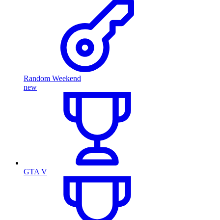
Random Weekend
new
GTA V