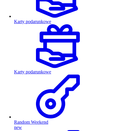
Karty podarunkowe
Karty podarunkowe
Random Weekend
new