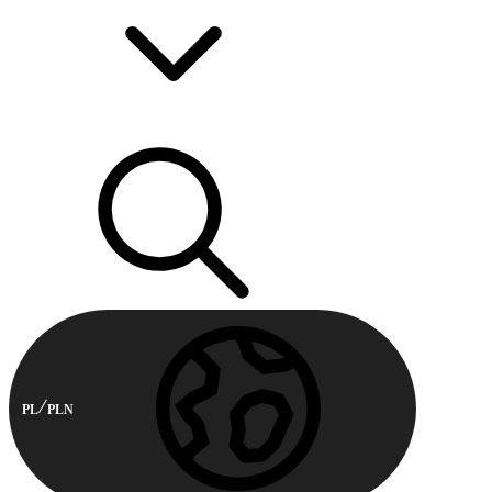
PL
PLN