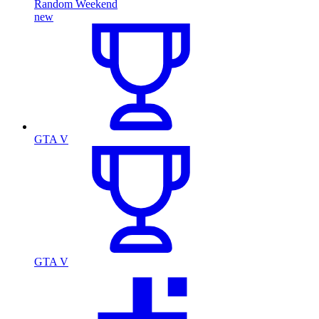
Random Weekend
new
GTA V
GTA V