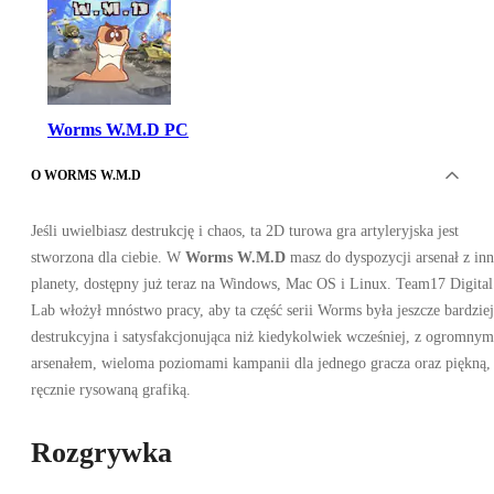
Worms W.M.D PC
O WORMS W.M.D
Jeśli uwielbiasz destrukcję i chaos, ta 2D turowa gra artyleryjska jest
stworzona dla ciebie. W
Worms W.M.D
masz do dyspozycji arsenał z inn
planety, dostępny już teraz na Windows, Mac OS i Linux. Team17 Digital
Lab włożył mnóstwo pracy, aby ta część serii Worms była jeszcze bardziej
Steam
destrukcyjna i satysfakcjonująca niż kiedykolwiek wcześniej, z ogromnym
•
arsenałem, wieloma poziomami kampanii dla jednego gracza oraz piękną,
Konto
•
ręcznie rysowaną grafiką.
GLOBALNY
25.34
PLN
128.95
PLN
-
80
%
Rozgrywka