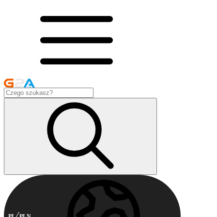
PL
PLN