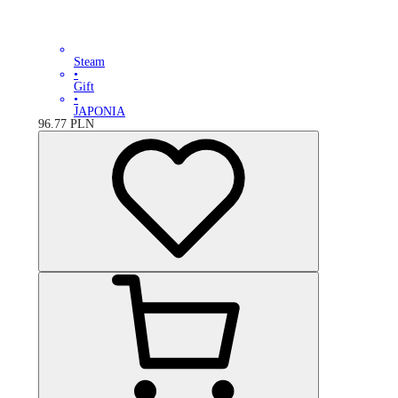
Steam
•
Gift
•
JAPONIA
96.77
PLN