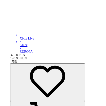
Xbox Live
•
Klucz
•
EUROPA
32.58
PLN
128.95
PLN
-
75
%