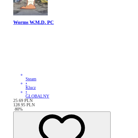
Worms W.M.D. PC
Steam
•
Klucz
•
GLOBALNY
25.69
PLN
128.95
PLN
-
80
%