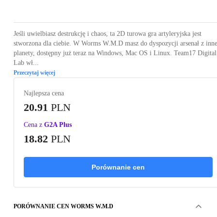
Loading...
Loading...
Loading...
Loading...
Loading
Jeśli uwielbiasz destrukcję i chaos, ta 2D turowa gra artyleryjska jest
stworzona dla ciebie. W Worms W.M.D masz do dyspozycji arsenał z inne
planety, dostępny już teraz na Windows, Mac OS i Linux. Team17 Digital
Lab wł...
Przeczytaj więcej
Najlepsza cena
20.91
PLN
Cena z
G2A Plus
18.82
PLN
Porównanie cen
PORÓWNANIE CEN WORMS W.M.D