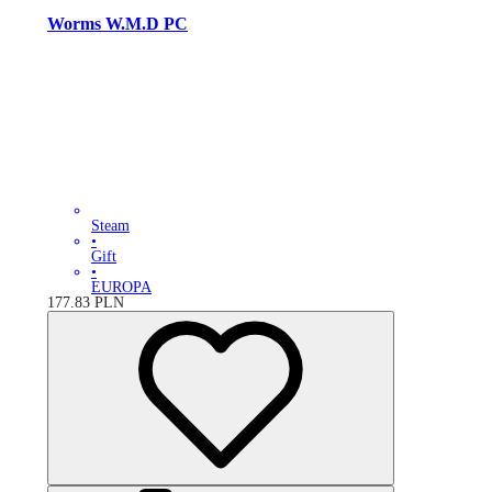
Worms W.M.D PC
Steam
•
Gift
•
EUROPA
177.83
PLN