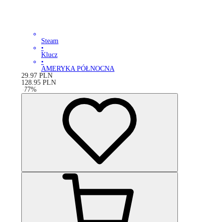
Steam
•
Klucz
•
AMERYKA PÓŁNOCNA
29.97
PLN
128.95
PLN
-
77
%