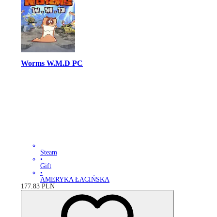
Worms W.M.D PC
Steam
•
Gift
•
AMERYKA ŁACIŃSKA
177.83
PLN