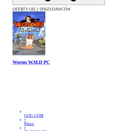
OFERTY OD 2 SPRZEDAWCÓW
Worms W.M.D PC
GOG.COM
•
Klucz
•