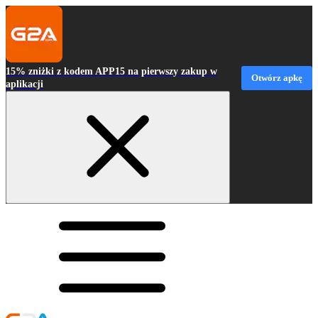
15% zniżki z kodem APP15 na pierwszy zakup w
Otwórz apkę
aplikacji