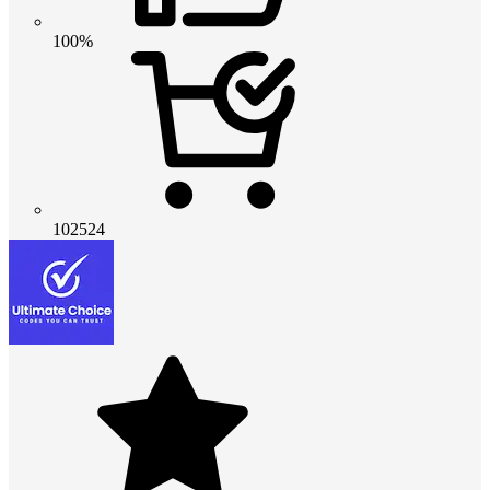
100%
102524