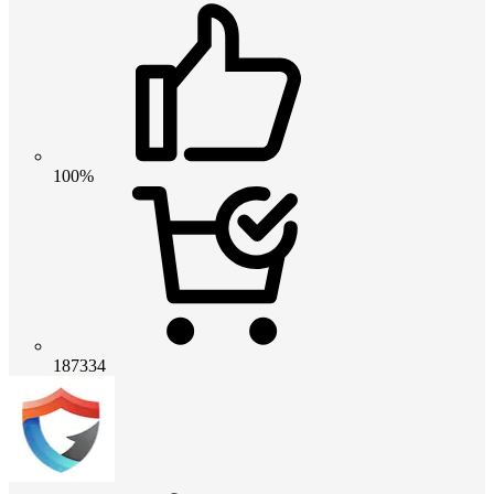
100%
187334