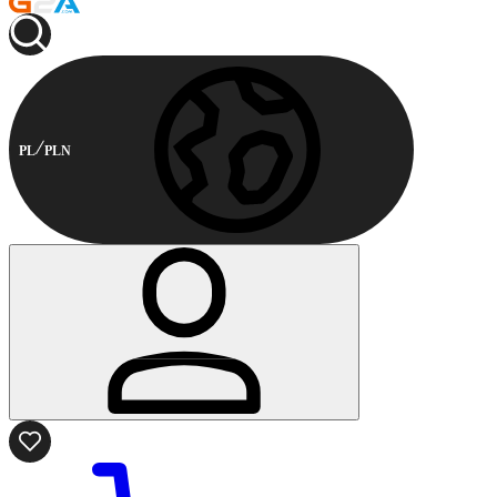
PL
PLN