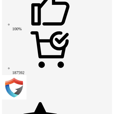
100%
187592