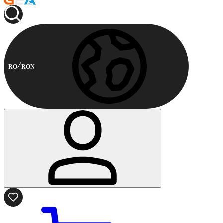
RO
RON