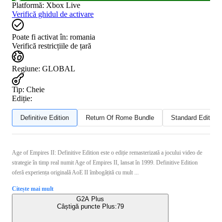
Platformă
:
Xbox Live
Verifică ghidul de activare
Poate fi activat în:
romania
Verifică restricțiile de țară
Regiune
:
GLOBAL
Tip
:
Cheie
Ediție:
Definitive Edition
Return Of Rome Bundle
Standard Edition
Age of Empires II: Definitive Edition este o ediție remasterizată a jocului video de
strategie în timp real numit Age of Empires II, lansat în 1999. Definitive Edition
oferă experiența originală AoE II îmbogățită cu mult ...
Citește mai mult
G2A Plus
Câștigă puncte Plus:
79