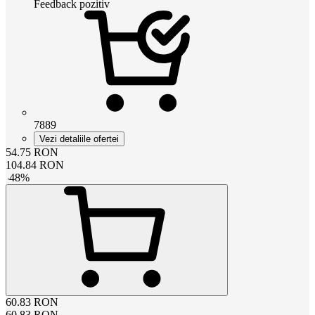
Feedback pozitiv
7889
Vezi detaliile ofertei
54.75
RON
104.84
RON
-
48
%
60.83
RON
60.83
RON