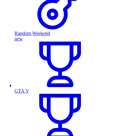
Random Weekend
new
GTA V