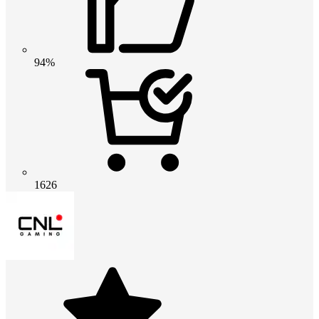
94%
1626