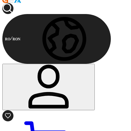
RO
RON