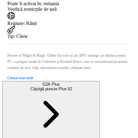
Poate fi activat în:
romania
Verifică restricțiile de țară
Regiune
:
Rând
Tip
:
Cheie
Heroes of Might & Magic: Olden Era este un joc RPG strategic pe rânduri pentru
PC, o prequel creată de Unfrozen și Hooded Horse, care se concentrează pe armate
conduse de eroi, vrăji, dezvoltarea orașelor, războaie între ...
Citește mai mult
G2A Plus
Câștigă puncte Plus:
52