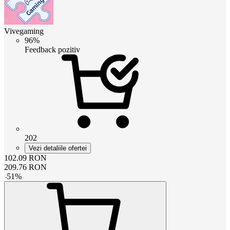
Vivegaming
96%
Feedback pozitiv
202
Vezi detaliile ofertei
102.09
RON
209.76
RON
-
51
%