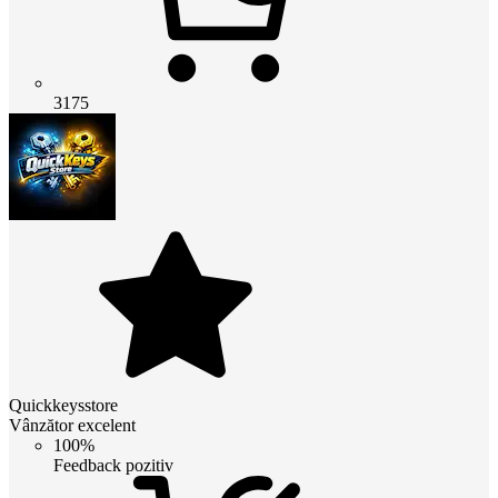
3175
Quickkeysstore
Vânzător excelent
100%
Feedback pozitiv