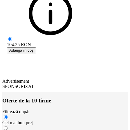
104.25
RON
Adaugă în coș
Advertisement
SPONSORIZAT
Oferte de la 10 firme
Filtrează după:
Cel mai bun preț