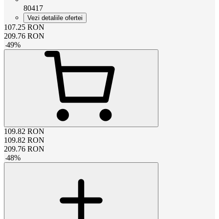
80417
Vezi detaliile ofertei
107.25
RON
209.76
RON
-
49
%
109.82
RON
109.82
RON
209.76
RON
-
48
%