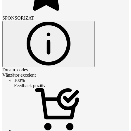
SPONSORIZAT
Dream_codes
Vânzător excelent
100%
Feedback pozitiv