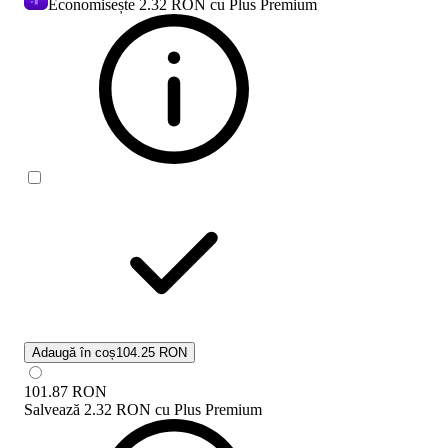
Economisește
2.32 RON
cu Plus Premium
Adaugă în coș
104.25 RON
101.87
RON
Salvează
2.32 RON
cu
Plus Premium