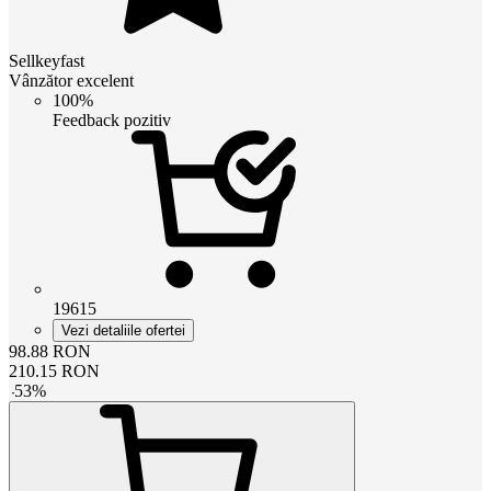
Sellkeyfast
Vânzător excelent
100%
Feedback pozitiv
19615
Vezi detaliile ofertei
98.88
RON
210.15
RON
-
53
%