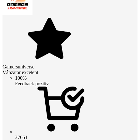
Gamersuniverse
Vânzător excelent
100%
Feedback pozitiv
37651