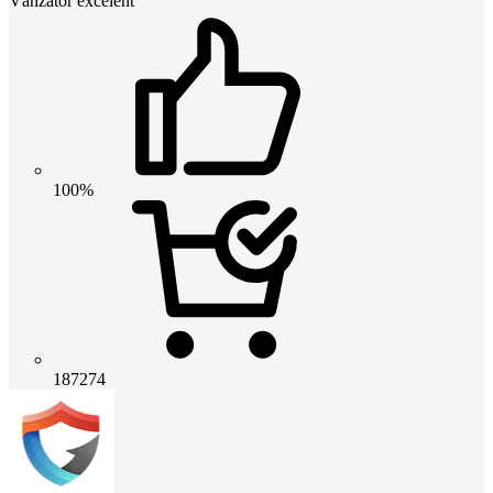
Vânzător excelent
100%
187274