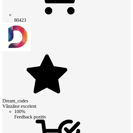
80423
Dream_codes
Vânzător excelent
100%
Feedback pozitiv