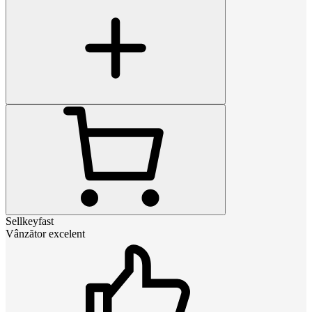
Sellkeyfast
Vânzător excelent