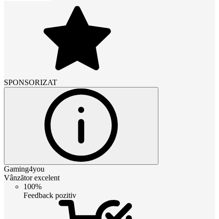
SPONSORIZAT
Gaming4you
Vânzător excelent
100%
Feedback pozitiv