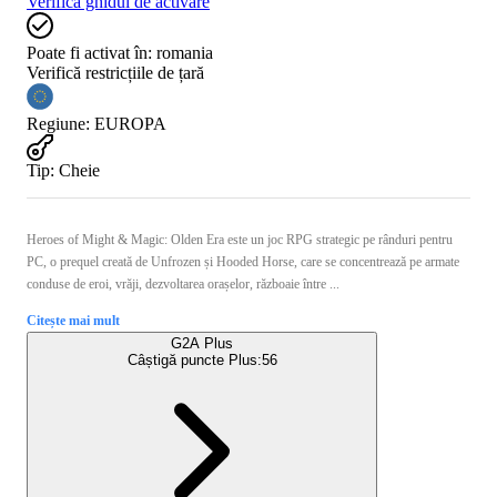
Verifică ghidul de activare
Poate fi activat în:
romania
Verifică restricțiile de țară
Regiune
:
EUROPA
Tip
:
Cheie
Heroes of Might & Magic: Olden Era este un joc RPG strategic pe rânduri pentru
PC, o prequel creată de Unfrozen și Hooded Horse, care se concentrează pe armate
conduse de eroi, vrăji, dezvoltarea orașelor, războaie între ...
Citește mai mult
G2A Plus
Câștigă puncte Plus:
56