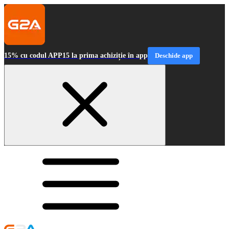
15% cu codul APP15 la prima achiziție în app
Deschide app