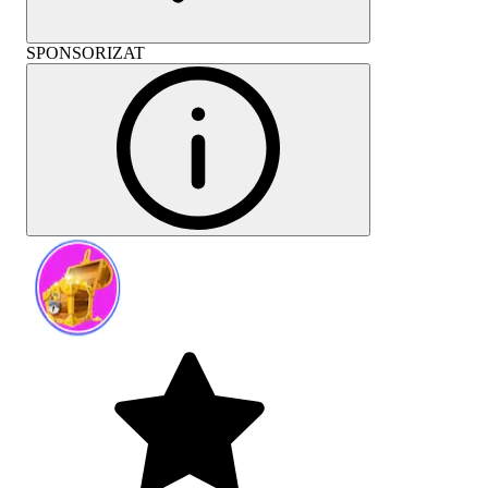
SPONSORIZAT