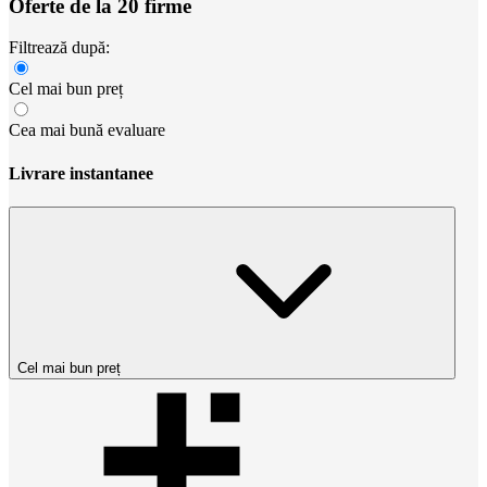
Oferte de la 20 firme
Filtrează după:
Cel mai bun preț
Cea mai bună evaluare
Livrare instantanee
Cel mai bun preț