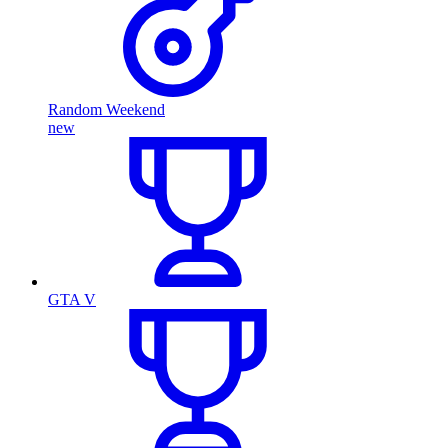
Random Weekend
new
GTA V