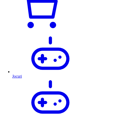
Jocuri