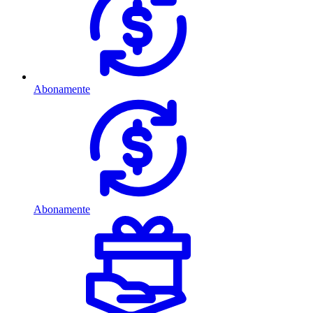
Abonamente
Abonamente