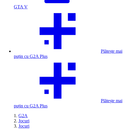
GTA V
Plătește mai
puțin cu G2A Plus
Plătește mai
puțin cu G2A Plus
G2A
Jocuri
Jocuri