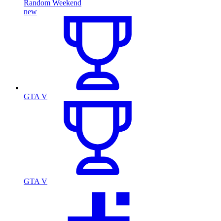
Random Weekend
new
GTA V
GTA V