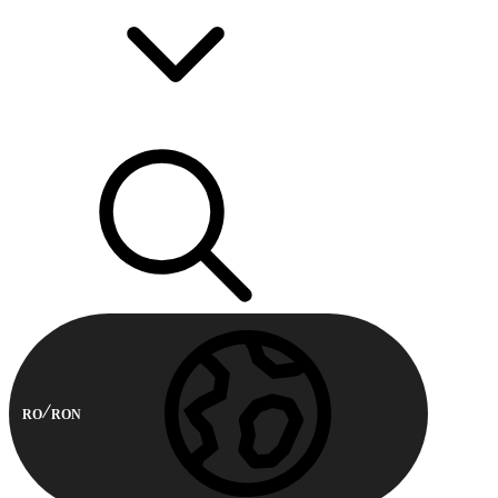
RO
RON