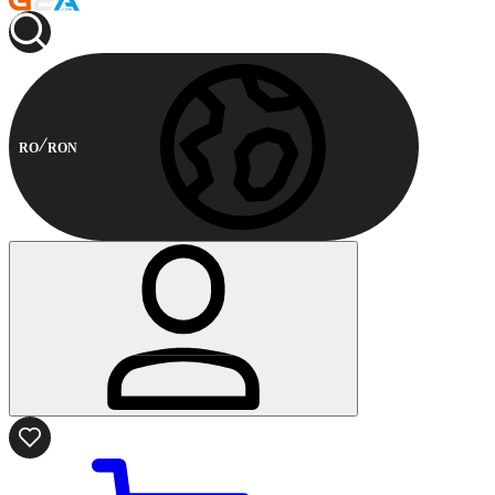
RO
RON