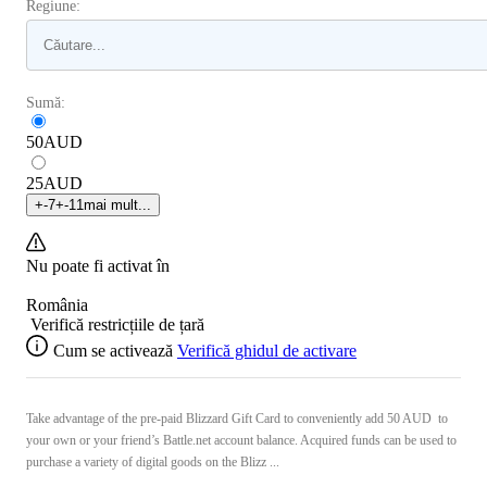
Regiune:
Sumă:
50
AUD
25
AUD
+
-7
+
-11
mai mult...
Nu poate fi activat în
România
Verifică restricțiile de țară
Cum se activează
Verifică ghidul de activare
Take advantage of the pre-paid Blizzard Gift Card to conveniently add 50 AUD to
your own or your friend’s Battle.net account balance. Acquired funds can be used to
purchase a variety of digital goods on the Blizz ...